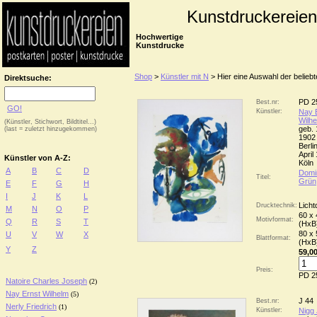
Kunstdruckereien
Hochwertige
Kunstdrucke
Shop
>
Künstler mit N
> Hier eine Auswahl der belieb
Direktsuche:
PD 2
Best.nr:
GO!
Künstler:
Nay 
Wilh
(Künstler, Stichwort, Bildtitel...)
geb. 
(last = zuletzt hinzugekommen)
1902 
Berlin
April
Künstler von A-Z:
Köln
A
B
C
D
Domi
Titel:
Grün
E
F
G
H
I
J
K
L
Licht
Drucktechnik:
M
N
O
P
60 x
Motivformat:
Q
R
S
T
(HxB
80 x
U
V
W
X
Blattformat:
(HxB
Y
Z
59,00
Preis:
PD 2
Natoire Charles Joseph
(2)
Nay Ernst Wilhelm
(5)
J 44
Best.nr:
Nerly Friedrich
(1)
Künstler:
Nigg