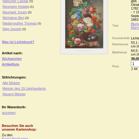
Netscher Caspar
geb. 
(1)
Okto
Neumann Hedwig
(1)
1782 
Neumark Joram
- † 1
(2)
Sept
Nicholson Ben
(2)
1863 
Niederreuther Thomas
(1)
Blum
Titel:
Marm
Nigg Joseph
(2)
Licht
Drucktechnik:
Was ist Lichtdruck?
53,1 
Motivformat:
cm (
64,5 
Blattformat:
Artikel nach:
cm (
Stichworten
39,00
Artikelliste
Preis:
J 44
Stilrichtungen:
Alte Meister
Meister des 19.Jahrhunderts
Neuere Meister
Ihr Warenkorb:
anzeigen
Besuchen Sie auch
unseren Kartenshop:
Zu den
Kunst-Postkarten