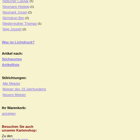
Netscher Caspar
(1)
Neumann Hedwig
(1)
Neumark Joram
(2)
Nicholson Ben
(2)
Niederreuther Thomas
(1)
Nigg Joseph
(2)
Was ist Lichtdruck?
Artikel nach:
Stichworten
Artikelliste
Stilrichtungen:
Alte Meister
Meister des 19.Jahrhunderts
Neuere Meister
Ihr Warenkorb:
anzeigen
Besuchen Sie auch
unseren Kartenshop:
Zu den
Kunst-Postkarten