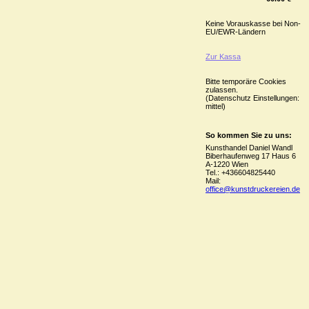
Keine Vorauskasse bei Non-
EU/EWR-Ländern
Zur Kassa
Bitte temporäre Cookies
zulassen.
(Datenschutz Einstellungen:
mittel)
So kommen Sie zu uns:
Kunsthandel Daniel Wandl
Biberhaufenweg 17 Haus 6
A-1220 Wien
Tel.: +436604825440
Mail:
office@kunstdruckereien.de