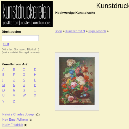
Kunstdruc
Hochwertige Kunstdrucke
Shop
>
Künstler mit N
>
Nigg Joseph
>
Direktsuche:
GO!
(Künstler, Stichwort, Bildtitel...)
(last = zuletzt hinzugekommen)
Künstler von A-Z:
A
B
C
D
E
F
G
H
I
J
K
L
M
N
O
P
Q
R
S
T
U
V
W
X
Y
Z
Natoire Charles Joseph
(2)
Nay Ernst Wilhelm
(5)
Nerly Friedrich
(1)