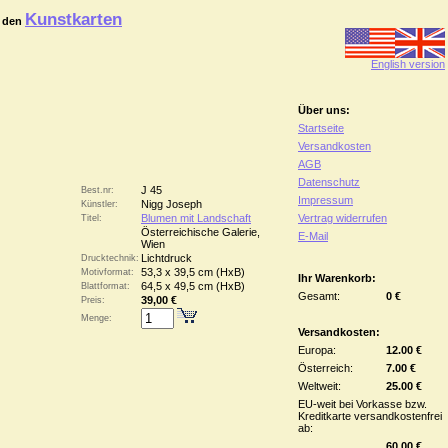
Kunstkarten
 den
English version
Über uns:
Startseite
Versandkosten
AGB
Datenschutz
J 45
Best.nr:
Impressum
Nigg Joseph
Künstler:
Blumen mit Landschaft
Vertrag widerrufen
Titel:
Österreichische Galerie,
E-Mail
Wien
Lichtdruck
Drucktechnik:
53,3 x 39,5 cm (HxB)
Motivformat:
Ihr Warenkorb:
64,5 x 49,5 cm (HxB)
Blattformat:
Gesamt:
0 €
39,00 €
Preis:
Menge:
Versandkosten:
Europa:
12.00 €
Österreich:
7.00 €
Weltweit:
25.00 €
EU-weit bei Vorkasse bzw.
Kreditkarte versandkostenfrei
ab:
60.00 €