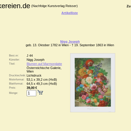
kereien.de
(Nachfolge Kunstverlag Reisser)
Zu
Artikelliste
Nigg Joseph
geb. 13. Oktober 1782 in Wien - † 19. September 1863 in Wien
J 44
Best.nr:
Nigg Joseph
Künstler:
Blumen auf Marmorplatte
Titel:
Österreichische Galerie,
Wien
Lichtdruck
Drucktechnik:
53,1 x 39,2 cm (HxB)
Motivformat:
64,5 x 49,3 cm (HxB)
Blattformat:
39,00 €
Preis:
Menge: