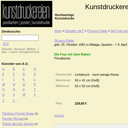
Kunstdruckere
Hochwertige
Kunstdrucke
Shop
>
Künstler mit P
>
Picasso Pablo
>
Die Frau mi
Direktsuche:
Picasso Pablo
GO!
geb. 25. Oktober 1881 in Málaga, Spanien - † 8. Apri
(Künstler, Stichwort, Bildtitel...)
(last = zuletzt hinzugekommen)
Die Frau mit dem Raben
Privatbesitz
Künstler von A-Z:
A
B
C
D
E
F
G
H
Lichtdruck - noch wenige Reste
Drucktechnik:
I
J
K
L
56 x 41 cm (HxB)
Motivformat:
M
N
O
P
62 x 50 cm (HxB)
Blattformat:
Q
R
S
T
U
V
W
X
Y
Z
229,00 €
Preis:
Pacheco Fermin Rojas
(1)
zurück
Pacher Michael
(2)
Palma Vecchio Jacopo
(1)