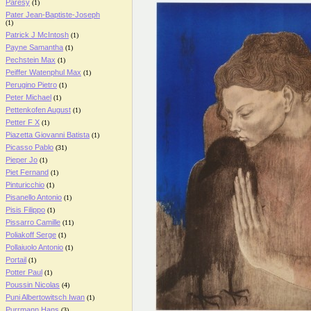
Paresy
(1)
Pater Jean-Baptiste-Joseph
(1)
Patrick J McIntosh
(1)
Payne Samantha
(1)
Pechstein Max
(1)
Peiffer Watenphul Max
(1)
Perugino Pietro
(1)
Peter Michael
(1)
Pettenkofen August
(1)
Petter F X
(1)
Piazetta Giovanni Batista
(1)
Picasso Pablo
(31)
Pieper Jo
(1)
Piet Fernand
(1)
Pinturicchio
(1)
Pisanello Antonio
(1)
Pisis Filippo
(1)
Pissarro Camille
(11)
Poliakoff Serge
(1)
Pollaiuolo Antonio
(1)
Portail
(1)
Potter Paul
(1)
Poussin Nicolas
(4)
Puni Albertowitsch Iwan
(1)
Purrmann Hans
(3)