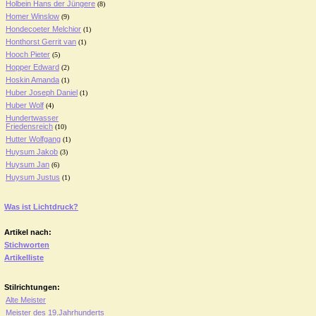
Holbein Hans der Jüngere
(8)
Homer Winslow
(9)
Hondecoeter Melchior
(1)
Honthorst Gerrit van
(1)
Hooch Pieter
(5)
Hopper Edward
(2)
Hoskin Amanda
(1)
Huber Joseph Daniel
(1)
Huber Wolf
(4)
Hundertwasser
Friedensreich
(10)
Hutter Wolfgang
(1)
Huysum Jakob
(3)
Huysum Jan
(6)
Huysum Justus
(1)
Was ist Lichtdruck?
Artikel nach:
Stichworten
Artikelliste
Stilrichtungen:
Alte Meister
Meister des 19.Jahrhunderts