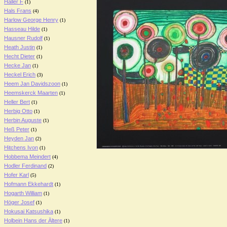
Haller F
(1)
Hals Frans
(4)
Harlow George Henry
(1)
Hasseau Hilde
(1)
Hausner Rudolf
(1)
Heath Justin
(1)
Hecht Dieter
(1)
Hecke Jan
(1)
Heckel Erich
(3)
Heem Jan Davidszoon
(1)
Heemskerck Maarten
(1)
Heller Bert
(1)
Herbig Otto
(1)
Herbin Auguste
(1)
Heß Peter
(1)
Heyden Jan
(2)
Hitchens Ivon
(1)
Hobbema Meindert
(4)
Hodler Ferdinand
(2)
Hofer Karl
(5)
Hofmann Ekkehardt
(1)
Hogarth William
(1)
Höger Josef
(1)
Hokusai Katsushika
(1)
Holbein Hans der Ältere
(1)