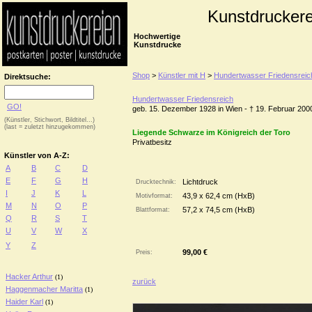
Kunstdruckere
Hochwertige
Kunstdrucke
Shop
>
Künstler mit H
>
Hundertwasser Friedensreic
Direktsuche:
Hundertwasser Friedensreich
GO!
geb. 15. Dezember 1928 in Wien - † 19. Februar 200
(Künstler, Stichwort, Bildtitel...)
(last = zuletzt hinzugekommen)
Liegende Schwarze im Königreich der Toro
Privatbesitz
Künstler von A-Z:
A
B
C
D
E
F
G
H
Lichtdruck
Drucktechnik:
I
J
K
L
43,9 x 62,4 cm (HxB)
Motivformat:
M
N
O
P
57,2 x 74,5 cm (HxB)
Blattformat:
Q
R
S
T
U
V
W
X
Y
Z
99,00 €
Preis:
Hacker Arthur
(1)
zurück
Haggenmacher Maritta
(1)
Haider Karl
(1)