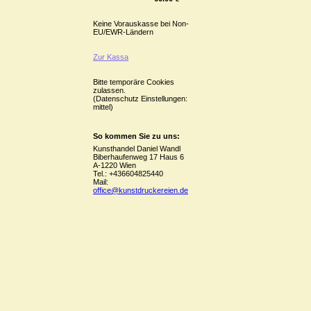
Keine Vorauskasse bei Non-
EU/EWR-Ländern
Zur Kassa
Bitte temporäre Cookies
zulassen.
(Datenschutz Einstellungen:
mittel)
So kommen Sie zu uns:
Kunsthandel Daniel Wandl
Biberhaufenweg 17 Haus 6
A-1220 Wien
Tel.: +436604825440
Mail:
office@kunstdruckereien.de