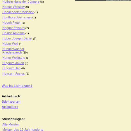
Holbein Hans der Jüngere
(8)
Homer Winslow
(9)
Hondecoeter Melchior
(1)
Honthorst Gerrit van
(1)
Hooch Pieter
(5)
Hopper Edward
(2)
Hoskin Amanda
(1)
Huber Joseph Daniel
(1)
Huber Wolf
(4)
Hundertwasser
Friedensreich
(10)
Hutter Wolfgang
(1)
Huysum Jakob
(3)
Huysum Jan
(6)
Huysum Justus
(1)
Was ist Lichtdruck?
Artikel nach:
Stichworten
Artikelliste
Stilrichtungen:
Alte Meister
Meister des 19.Jahrhunderts