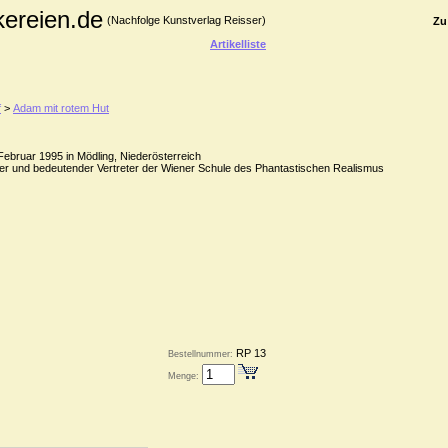
kereien.de
(Nachfolge Kunstverlag Reisser)
Zu
Artikelliste
f
>
Adam mit rotem Hut
Februar 1995 in Mödling, Niederösterreich
ker und bedeutender Vertreter der Wiener Schule des Phantastischen Realismus
RP 13
Bestellnummer:
Menge: