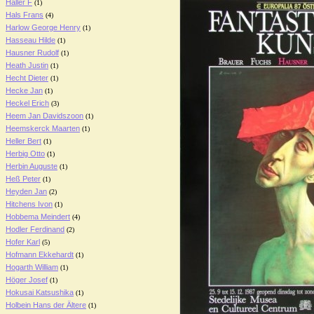
Haller F
(1)
Hals Frans
(4)
Harlow George Henry
(1)
Hasseau Hilde
(1)
Hausner Rudolf
(1)
Heath Justin
(1)
Hecht Dieter
(1)
Hecke Jan
(1)
Heckel Erich
(3)
Heem Jan Davidszoon
(1)
Heemskerck Maarten
(1)
Heller Bert
(1)
Herbig Otto
(1)
Herbin Auguste
(1)
Heß Peter
(1)
Heyden Jan
(2)
Hitchens Ivon
(1)
Hobbema Meindert
(4)
Hodler Ferdinand
(2)
Hofer Karl
(5)
Hofmann Ekkehardt
(1)
Hogarth William
(1)
Höger Josef
(1)
Hokusai Katsushika
(1)
Holbein Hans der Ältere
(1)