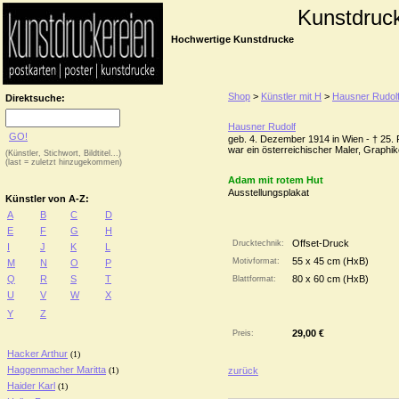
Kunstdruc
Hochwertige Kunstdrucke
Shop
>
Künstler mit H
>
Hausner Rudol
Direktsuche:
Hausner Rudolf
GO!
geb. 4. Dezember 1914 in Wien - † 25. 
war ein österreichischer Maler, Graphi
(Künstler, Stichwort, Bildtitel...)
(last = zuletzt hinzugekommen)
Adam mit rotem Hut
Ausstellungsplakat
Künstler von A-Z:
A
B
C
D
E
F
G
H
Offset-Druck
Drucktechnik:
I
J
K
L
55 x 45 cm (HxB)
Motivformat:
M
N
O
P
Q
R
S
T
80 x 60 cm (HxB)
Blattformat:
U
V
W
X
Y
Z
29,00 €
Preis:
Hacker Arthur
(1)
Haggenmacher Maritta
(1)
zurück
Haider Karl
(1)