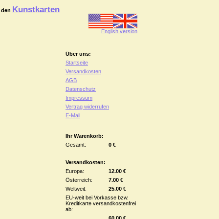
Kunstkarten
 den
English version
Über uns:
Startseite
Versandkosten
AGB
Datenschutz
Impressum
Vertrag widerrufen
E-Mail
Ihr Warenkorb:
Gesamt:
0 €
Versandkosten:
Europa:
12.00 €
Österreich:
7.00 €
Weltweit:
25.00 €
EU-weit bei Vorkasse bzw.
Kreditkarte versandkostenfrei
ab:
60.00 €