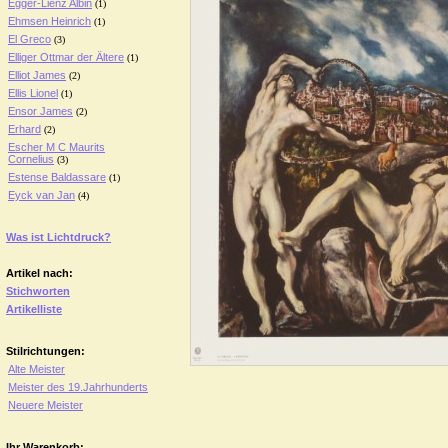
Egger-Lienz Albin
(1)
Ehmsen Heinrich
(1)
El Greco
(3)
Elliger Ottmar der Ältere
(1)
Elliot James
(2)
Ellis Lionel
(1)
Ensor James
(2)
Erhard
(2)
Escher M C Maurits
Cornelius
(3)
Estense Baldassare
(1)
Eyck van Jan
(4)
Was ist Lichtdruck?
Artikel nach:
Stichworten
Artikelliste
Stilrichtungen:
Alte Meister
Meister des 19.Jahrhunderts
Neuere Meister
Ihr Warenkorb: