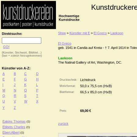
Kunstdruckere
Hochwertige
Kunstdrucke
Shop
>
Künstler mit E
>
El Greco
>
Laokoon
Direktsuche:
El Greco
GO!
geb. 1541 in Candia auf Kreta - † 7. April 1614 in Tole
(Künstler, Stichwort, Bildtitel...)
(last = zuletzt hinzugekommen)
Laokoon
The Natinal Gallery of Art, Washington, DC.
Künstler von A-Z:
A
B
C
D
E
F
G
H
Lichtdruck
Drucktechnik:
I
J
K
L
50,0 x 75,5 cm (HxB)
Motivformat:
M
N
O
P
66,5 x 85,0 cm (HxB)
Blattformat:
Q
R
S
T
U
V
W
X
Y
Z
69,00 €
Preis:
Eakins Thomas
(1)
zurück
Ebbets Charles
(1)
Ebert Albert
(1)