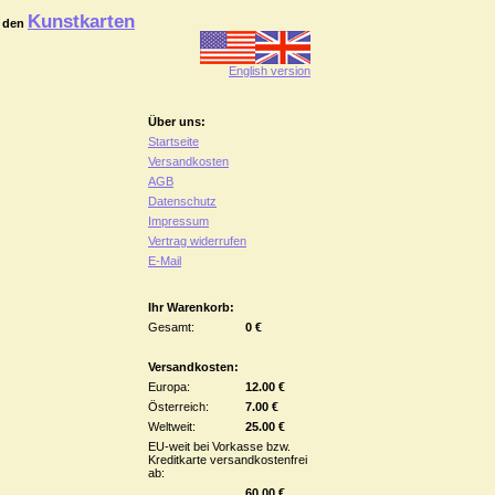
Kunstkarten
 den
English version
Über uns:
Startseite
Versandkosten
AGB
Datenschutz
Impressum
Vertrag widerrufen
E-Mail
Ihr Warenkorb:
Gesamt:
0 €
Versandkosten:
Europa:
12.00 €
Österreich:
7.00 €
Weltweit:
25.00 €
EU-weit bei Vorkasse bzw.
Kreditkarte versandkostenfrei
ab:
60.00 €