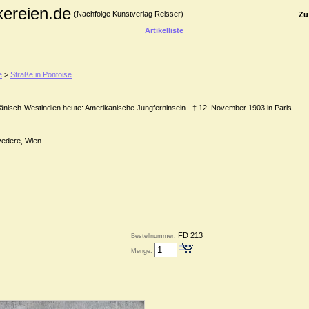
kereien.de
(Nachfolge Kunstverlag Reisser)
Zu
Artikelliste
e
>
Straße in Pontoise
 Dänisch-Westindien heute: Amerikanische Jungferninseln - † 12. November 1903 in Paris
vedere, Wien
FD 213
Bestellnummer:
Menge: