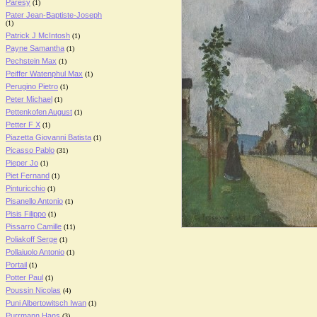
Paresy
(1)
Pater Jean-Baptiste-Joseph
(1)
Patrick J McIntosh
(1)
Payne Samantha
(1)
Pechstein Max
(1)
Peiffer Watenphul Max
(1)
Perugino Pietro
(1)
Peter Michael
(1)
Pettenkofen August
(1)
Petter F X
(1)
Piazetta Giovanni Batista
(1)
Picasso Pablo
(31)
Pieper Jo
(1)
Piet Fernand
(1)
Pinturicchio
(1)
Pisanello Antonio
(1)
Pisis Filippo
(1)
Pissarro Camille
(11)
Poliakoff Serge
(1)
Pollaiuolo Antonio
(1)
Portail
(1)
Potter Paul
(1)
Poussin Nicolas
(4)
Puni Albertowitsch Iwan
(1)
Purrmann Hans
(3)