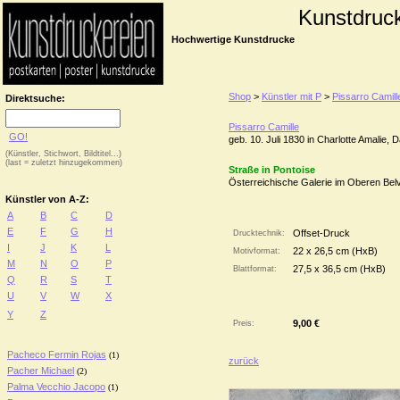
Kunstdruc
Hochwertige Kunstdrucke
Shop
>
Künstler mit P
>
Pissarro Camill
Direktsuche:
Pissarro Camille
GO!
geb. 10. Juli 1830 in Charlotte Amalie,
(Künstler, Stichwort, Bildtitel...)
(last = zuletzt hinzugekommen)
Straße in Pontoise
Österreichische Galerie im Oberen Bel
Künstler von A-Z:
A
B
C
D
E
F
G
H
Offset-Druck
Drucktechnik:
I
J
K
L
22 x 26,5 cm (HxB)
Motivformat:
M
N
O
P
27,5 x 36,5 cm (HxB)
Blattformat:
Q
R
S
T
U
V
W
X
Y
Z
9,00 €
Preis:
Pacheco Fermin Rojas
(1)
zurück
Pacher Michael
(2)
Palma Vecchio Jacopo
(1)