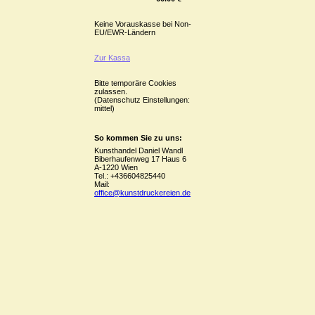
Keine Vorauskasse bei Non-
EU/EWR-Ländern
Zur Kassa
Bitte temporäre Cookies
zulassen.
(Datenschutz Einstellungen:
mittel)
So kommen Sie zu uns:
Kunsthandel Daniel Wandl
Biberhaufenweg 17 Haus 6
A-1220 Wien
Tel.: +436604825440
Mail:
office@kunstdruckereien.de