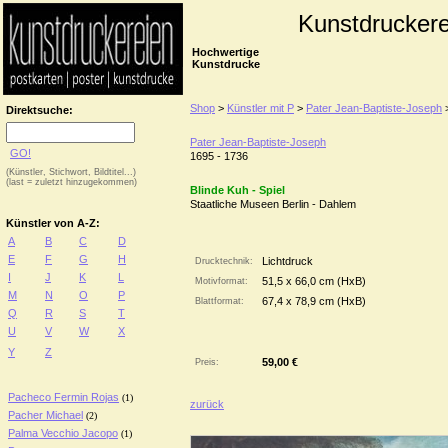
Kunstdruckere
Hochwertige
Kunstdrucke
Shop
>
Künstler mit P
>
Pater Jean-Baptiste-Joseph
Direktsuche:
Pater Jean-Baptiste-Joseph
GO!
1695 - 1736
(Künstler, Stichwort, Bildtitel...)
(last = zuletzt hinzugekommen)
Blinde Kuh - Spiel
Staatliche Museen Berlin - Dahlem
Künstler von A-Z:
A
B
C
D
E
F
G
H
Lichtdruck
Drucktechnik:
I
J
K
L
51,5 x 66,0 cm (HxB)
Motivformat:
M
N
O
P
67,4 x 78,9 cm (HxB)
Blattformat:
Q
R
S
T
U
V
W
X
Y
Z
59,00 €
Preis:
Pacheco Fermin Rojas
(1)
zurück
Pacher Michael
(2)
Palma Vecchio Jacopo
(1)