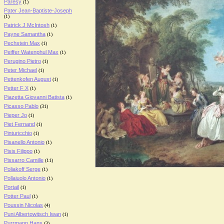
Paresy
(1)
Pater Jean-Baptiste-Joseph
(1)
Patrick J McIntosh
(1)
Payne Samantha
(1)
Pechstein Max
(1)
Peiffer Watenphul Max
(1)
Perugino Pietro
(1)
Peter Michael
(1)
Pettenkofen August
(1)
Petter F X
(1)
Piazetta Giovanni Batista
(1)
Picasso Pablo
(31)
Pieper Jo
(1)
Piet Fernand
(1)
Pinturicchio
(1)
Pisanello Antonio
(1)
Pisis Filippo
(1)
Pissarro Camille
(11)
Poliakoff Serge
(1)
Pollaiuolo Antonio
(1)
Portail
(1)
Potter Paul
(1)
Poussin Nicolas
(4)
Puni Albertowitsch Iwan
(1)
Purrmann Hans
(3)