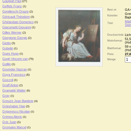
Gauguin Paul
(27)
Geffels Franz
(1)
GA 
Best.nr:
Gentileschi Orazio
(2)
Gre
Künstler:
Géricault Théodore
(3)
Bapt
Mäd
Ghirlandaio Domenico
(1)
Titel:
Spin
Giacometti Giovanni
(1)
Gilles Werner
(2)
Lich
Drucktechnik:
Giorgione Giorgio
(2)
51,5
Motivformat:
(Hx
Giotto
(3)
59 x
Gobelin
(1)
Blattformat:
(Hx
Goes Hugo
(1)
27,0
Preis:
Gogh Vincent van
(79)
Menge:
Golljin
(1)
Govinder Nazran
(1)
Goya Francisco
(6)
Gozzoli
(1)
Graff Anton
(2)
Gramatté Walter
(6)
Gray
(1)
Greuze Jean Baptiste
(4)
Grieshaber Hap
(3)
Grigorescu Nicolae
(1)
Grimou Alexis
(1)
Gris Juan
(5)
Gromaire Marcel
(1)