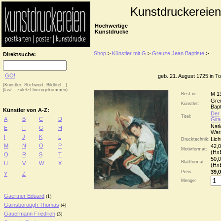
Kunstdruckereien
Hochwertige
Kunstdrucke
Shop
>
Künstler mit G
>
Greuze Jean Baptiste
>
Direktsuche:
GO!
geb. 21. August 1725 in T
(Künstler, Stichwort, Bildtitel...)
(last = zuletzt hinzugekommen)
M 1
Best.nr:
Gre
Künstler:
Bapt
Künstler von A-Z:
Der
Titel:
A
B
C
D
Gita
Nat
E
F
G
H
War
I
J
K
L
Lich
Drucktechnik:
M
N
O
P
42,0
Motivformat:
(Hx
Q
R
S
T
50,0
Blattformat:
U
V
W
X
(Hx
39,0
Preis:
Y
Z
Menge:
Gaertner Eduard
(1)
Gainsborough Thomas
(4)
Gauermann Friedrich
(3)