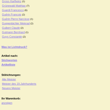
Gross Karlheinz
(1)
Grünewald Matthias
(7)
Guardi Francesco
(6)
Guérin Francois
(2)
Guérin Pierre Narcisse
(1)
Guggenbichler Meinrad
(2)
Guibert Claude
(2)
Gutmann Bernhard
(1)
Guys Constantin
(2)
Was ist Lichtdruck?
Artikel nach:
Stichworten
Artikelliste
Stilrichtungen:
Alte Meister
Meister des 19.Jahrhunderts
Neuere Meister
Ihr Warenkorb:
anzeigen