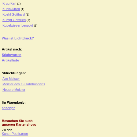
Krug Karl
(1)
Kubin Alfred
(1)
Kuehl Gotthard
(1)
Kumpf Gottfried
(1)
Kupelwieser Leopold
(1)
Was ist Lichtdruck?
Artikel nach:
Stichworten
Artikelliste
Stilrichtungen:
Alte Meister
Meister des 19.Jahrhunderts
Neuere Meister
Ihr Warenkorb:
anzeigen
Besuchen Sie auch
unseren Kartenshop:
Zu den
Kunst-Postkarten