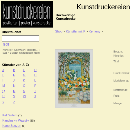
Kunstdruckereien
Hochwertige
Kunstdrucke
Shop
>
Künstler mit K
>
Kemeny
>
Direktsuche:
GO!
(Künstler, Stichwort, Bildtitel...)
Best.nr:
(last = zuletzt hinzugekommen)
Künstler:
Titel:
Künstler von A-Z:
A
B
C
D
Drucktechnik
E
F
G
H
I
J
K
L
Motivformat:
M
N
O
P
Blattformat:
Q
R
S
T
U
V
W
X
Preis:
Y
Z
Menge:
Kalf Willem
(1)
Kandinsky Wassily
(35)
Kaoo Soozen
(1)