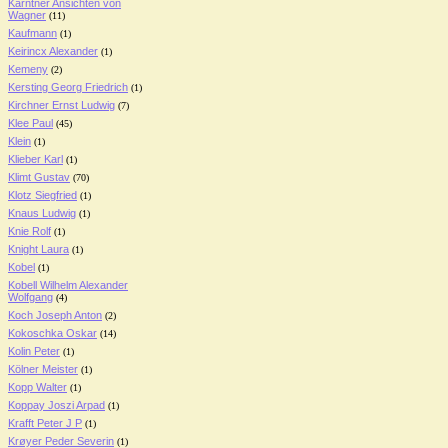
Kärntner Ansichten von
Wagner
(11)
Kaufmann
(1)
Keirincx Alexander
(1)
Kemeny
(2)
Kersting Georg Friedrich
(1)
Kirchner Ernst Ludwig
(7)
Klee Paul
(45)
Klein
(1)
Klieber Karl
(1)
Klimt Gustav
(70)
Klotz Siegfried
(1)
Knaus Ludwig
(1)
Knie Rolf
(1)
Knight Laura
(1)
Kobel
(1)
Kobell Wilhelm Alexander
Wolfgang
(4)
Koch Joseph Anton
(2)
Kokoschka Oskar
(14)
Kolin Peter
(1)
Kölner Meister
(1)
Kopp Walter
(1)
Koppay Joszi Arpad
(1)
Krafft Peter J P
(1)
Krøyer Peder Severin
(1)