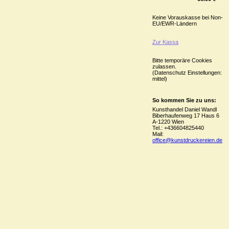
Keine Vorauskasse bei Non-
EU/EWR-Ländern
Zur Kassa
Bitte temporäre Cookies
zulassen.
(Datenschutz Einstellungen:
mittel)
So kommen Sie zu uns:
Kunsthandel Daniel Wandl
Biberhaufenweg 17 Haus 6
A-1220 Wien
Tel.: +436604825440
Mail:
office@kunstdruckereien.de