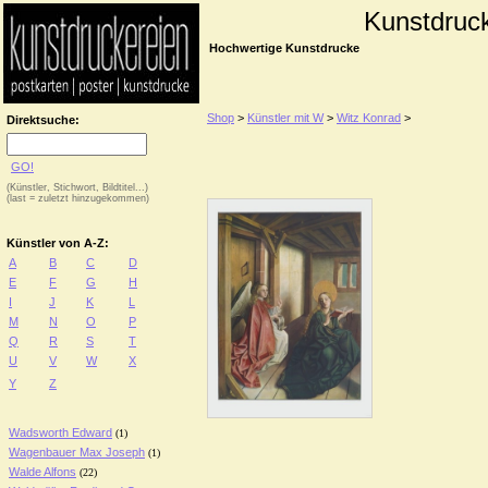
Kunstdruc
Hochwertige Kunstdrucke
Shop
>
Künstler mit W
>
Witz Konrad
>
Direktsuche:
GO!
(Künstler, Stichwort, Bildtitel...)
(last = zuletzt hinzugekommen)
Künstler von A-Z:
A
B
C
D
E
F
G
H
I
J
K
L
M
N
O
P
Q
R
S
T
U
V
W
X
Y
Z
Wadsworth Edward
(1)
Wagenbauer Max Joseph
(1)
Walde Alfons
(22)