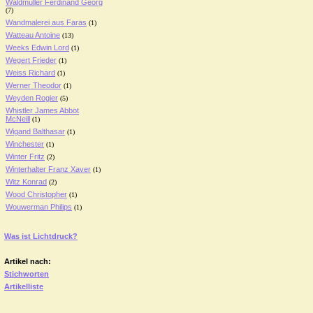
Waldmüller Ferdinand Georg
(7)
Wandmalerei aus Faras
(1)
Watteau Antoine
(13)
Weeks Edwin Lord
(1)
Wegert Frieder
(1)
Weiss Richard
(1)
Werner Theodor
(1)
Weyden Rogier
(5)
Whistler James Abbot
McNeill
(1)
Wigand Balthasar
(1)
Winchester
(1)
Winter Fritz
(2)
Winterhalter Franz Xaver
(1)
Witz Konrad
(2)
Wood Christopher
(1)
Wouwerman Philips
(1)
Was ist Lichtdruck?
Artikel nach:
Stichworten
Artikelliste