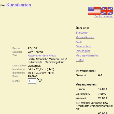
Kunstkarten
 den
English version
Über uns:
Startseite
Versandkosten
AGB
Datenschutz
PD 168
Best.nr:
Impressum
Witz Konrad
Künstler:
Klage unter dem Kreuz
Vertrag widerrufen
Titel:
Berlin, Staatliche Museen Preuß.
E-Mail
Kulturbesitz - Gemäldegalerie
Lichtdruck
Drucktechnik:
34,5 x 26,2 cm (HxB)
Motivformat:
Ihr Warenkorb:
50,1 x 39,9 cm (HxB)
Blattformat:
Gesamt:
0 €
29,00 €
Preis:
Menge:
Versandkosten:
Europa:
12.00 €
Österreich:
7.00 €
Weltweit:
25.00 €
EU-weit bei Vorkasse bzw.
Kreditkarte versandkostenfrei
ab:
60.00 €