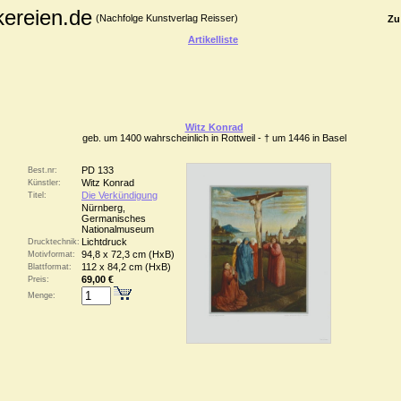
kereien.de
(Nachfolge Kunstverlag Reisser)
Zu
Artikelliste
Witz Konrad
geb. um 1400 wahrscheinlich in Rottweil - † um 1446 in Basel
PD 133
Best.nr:
Witz Konrad
Künstler:
Die Verkündigung
Titel:
Nürnberg,
Germanisches
Nationalmuseum
Lichtdruck
Drucktechnik:
94,8 x 72,3 cm (HxB)
Motivformat:
112 x 84,2 cm (HxB)
Blattformat:
69,00 €
Preis:
Menge: