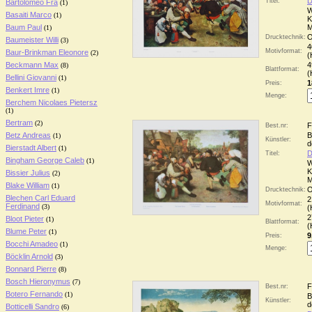
D
Titel:
Bartolomeo Fra
(1)
W
Basaiti Marco
(1)
K
Baum Paul
M
(1)
O
Drucktechnik:
Baumeister Willi
(3)
4
Motivformat:
Baur-Brinkman Eleonore
(2)
(
Beckmann Max
4
(8)
Blattformat:
(
Bellini Giovanni
(1)
1
Preis:
Benkert Imre
(1)
Menge:
Berchem Nicolaes Pietersz
(1)
Bertram
(2)
F
Best.nr:
Betz Andreas
B
(1)
Künstler:
d
Bierstadt Albert
(1)
D
Titel:
Bingham George Caleb
(1)
W
K
Bissier Julius
(2)
M
Blake William
(1)
O
Drucktechnik:
Blechen Carl Eduard
2
Motivformat:
Ferdinand
(3)
(
2
Bloot Pieter
(1)
Blattformat:
(
Blume Peter
(1)
9
Preis:
Bocchi Amadeo
(1)
Menge:
Böcklin Arnold
(3)
Bonnard Pierre
(8)
Bosch Hieronymus
(7)
F
Best.nr:
Botero Fernando
(1)
B
Künstler:
d
Botticelli Sandro
(6)