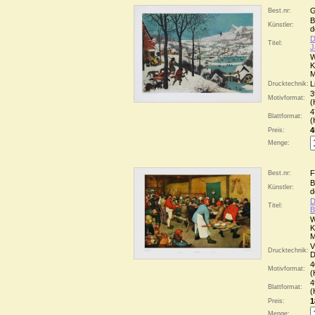
G
Best.nr:
B
Künstler:
d
D
Titel:
J
W
K
M
L
Drucktechnik:
3
Motivformat:
(
4
Blattformat:
(
4
Preis:
Menge:
F
Best.nr:
B
Künstler:
d
D
Titel:
B
W
K
M
V
Drucktechnik:
D
4
Motivformat:
(
4
Blattformat:
(
1
Preis:
Menge: