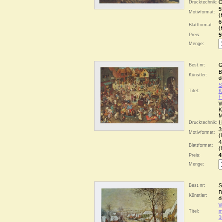
O
Drucktechnik:
5
Motivformat:
(
6
Blattformat:
(
5
Preis:
Menge:
G
Best.nr:
B
Künstler:
d
S
K
Titel:
F
W
K
M
L
Drucktechnik:
3
Motivformat:
(
4
Blattformat:
(
4
Preis:
Menge:
S
Best.nr:
B
Künstler:
d
W
m
Titel:
1