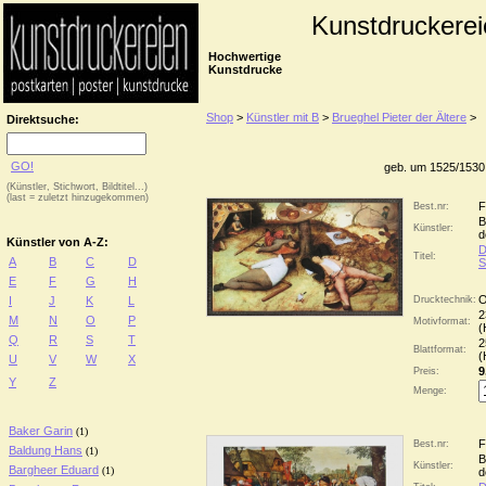
Kunstdruckerei
Hochwertige
Kunstdrucke
Shop
>
Künstler mit B
>
Brueghel Pieter der Ältere
>
Direktsuche:
GO!
geb. um 1525/1530,
(Künstler, Stichwort, Bildtitel...)
(last = zuletzt hinzugekommen)
F
Best.nr:
B
Künstler:
d
Künstler von A-Z:
D
Titel:
A
B
C
D
S
E
F
G
H
O
I
J
K
L
Drucktechnik:
2
M
N
O
P
Motivformat:
(
Q
R
S
T
2
Blattformat:
(
U
V
W
X
9
Preis:
Y
Z
Menge:
Baker Garin
(1)
F
Best.nr:
Baldung Hans
(1)
B
Künstler:
Bargheer Eduard
(1)
d