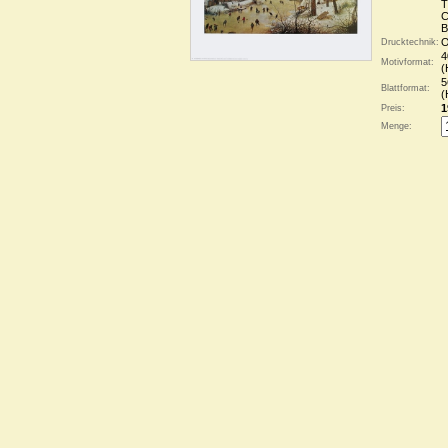
T
C
B
O
Drucktechnik:
4
Motivformat:
(
5
Blattformat:
(
1
Preis:
Menge: