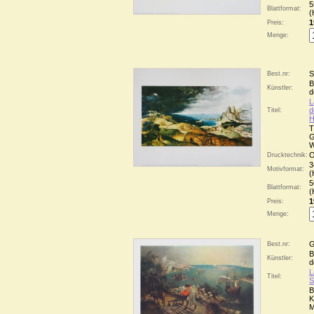
5
Blattformat:
(
1
Preis:
Menge:
S
Best.nr:
B
Künstler:
d
L
d
Titel:
H
T
G
W
O
Drucktechnik:
3
Motivformat:
(
5
Blattformat:
(
1
Preis:
Menge:
G
Best.nr:
B
Künstler:
d
L
Titel:
S
B
K
M