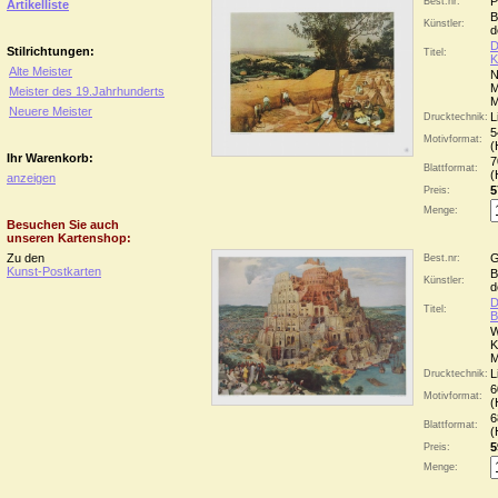
P
Best.nr:
Artikelliste
B
Künstler:
d
D
Stilrichtungen:
Titel:
K
Alte Meister
N
M
Meister des 19.Jahrhunderts
M
Neuere Meister
L
Drucktechnik:
5
Motivformat:
(
Ihr Warenkorb:
7
Blattformat:
(
anzeigen
5
Preis:
Menge:
Besuchen Sie auch
unseren Kartenshop:
Zu den
G
Best.nr:
Kunst-Postkarten
B
Künstler:
d
D
Titel:
B
W
K
M
L
Drucktechnik:
6
Motivformat:
(
6
Blattformat:
(
5
Preis:
Menge: