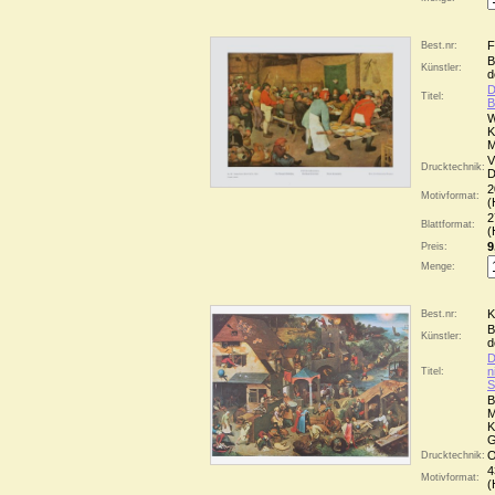
F
Best.nr:
B
Künstler:
d
D
Titel:
B
W
K
M
V
Drucktechnik:
D
2
Motivformat:
(
2
Blattformat:
(
9
Preis:
Menge:
K
Best.nr:
B
Künstler:
d
D
n
Titel:
S
B
M
K
G
O
Drucktechnik:
4
Motivformat:
(