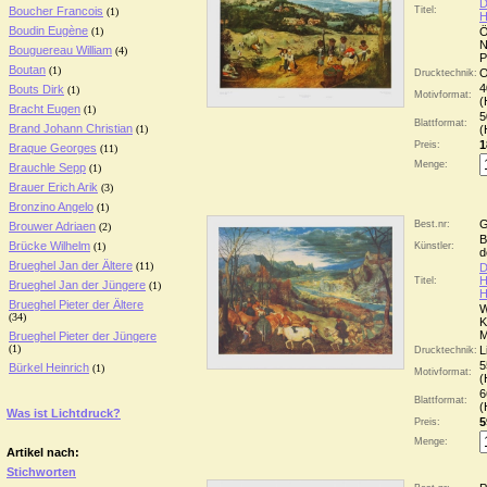
D
Boucher Francois
Titel:
(1)
H
Boudin Eugène
(1)
Ö
N
Bouguereau William
(4)
P
Boutan
(1)
O
Drucktechnik:
4
Bouts Dirk
(1)
Motivformat:
(
Bracht Eugen
(1)
5
Blattformat:
Brand Johann Christian
(1)
(
1
Preis:
Braque Georges
(11)
Menge:
Brauchle Sepp
(1)
Brauer Erich Arik
(3)
Bronzino Angelo
(1)
G
Best.nr:
Brouwer Adriaen
(2)
B
Brücke Wilhelm
(1)
Künstler:
d
Brueghel Jan der Ältere
(11)
D
H
Titel:
Brueghel Jan der Jüngere
(1)
H
Brueghel Pieter der Ältere
W
(34)
K
M
Brueghel Pieter der Jüngere
(1)
L
Drucktechnik:
5
Bürkel Heinrich
(1)
Motivformat:
(
6
Blattformat:
(
Was ist Lichtdruck?
5
Preis:
Menge:
Artikel nach:
Stichworten