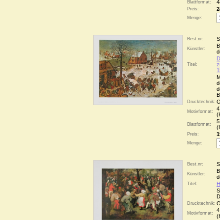
4
Blattformat:
2
Preis:
Menge:
S
Best.nr:
B
Künstler:
d
D
z
Titel:
1
M
d
d
B
O
Drucktechnik:
4
Motivformat:
(
5
Blattformat:
(
1
Preis:
Menge:
S
Best.nr:
B
Künstler:
d
H
Titel:
S
D
O
Drucktechnik:
4
Motivformat:
(