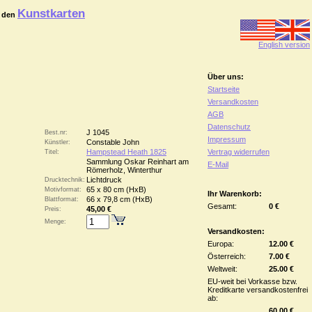
Kunstkarten
 den
English version
Über uns:
Startseite
Versandkosten
AGB
Datenschutz
J 1045
Best.nr:
Impressum
Constable John
Künstler:
Hampstead Heath 1825
Vertrag widerrufen
Titel:
Sammlung Oskar Reinhart am
E-Mail
Römerholz, Winterthur
Lichtdruck
Drucktechnik:
65 x 80 cm (HxB)
Motivformat:
Ihr Warenkorb:
66 x 79,8 cm (HxB)
Blattformat:
Gesamt:
0 €
45,00 €
Preis:
Menge:
Versandkosten:
Europa:
12.00 €
Österreich:
7.00 €
Weltweit:
25.00 €
EU-weit bei Vorkasse bzw.
Kreditkarte versandkostenfrei
ab:
60.00 €