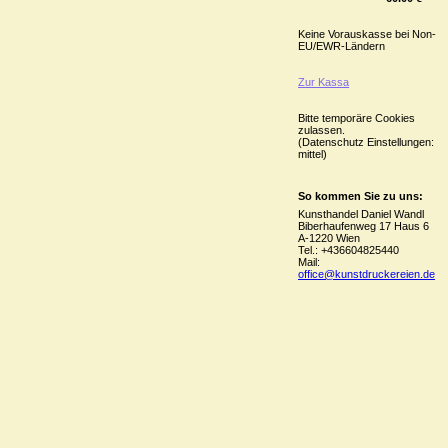
Keine Vorauskasse bei Non-
EU/EWR-Ländern
Zur Kassa
Bitte temporäre Cookies
zulassen.
(Datenschutz Einstellungen:
mittel)
So kommen Sie zu uns:
Kunsthandel Daniel Wandl
Biberhaufenweg 17 Haus 6
A-1220 Wien
Tel.: +436604825440
Mail:
office@kunstdruckereien.de