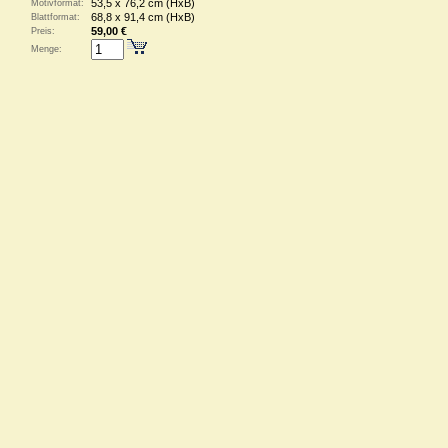
53,5 x 76,2 cm (HxB)
Motivformat:
68,8 x 91,4 cm (HxB)
Blattformat:
59,00 €
Preis:
Menge: