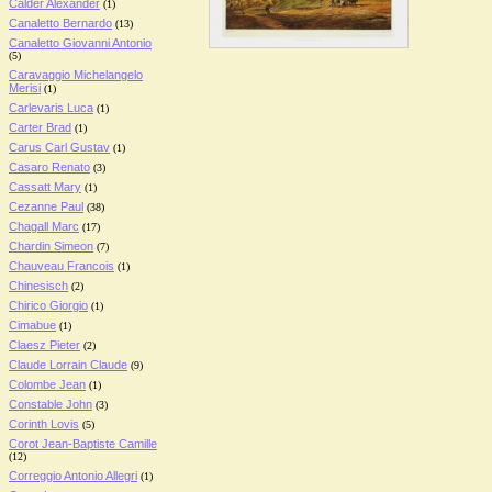
Calder Alexander
(1)
Canaletto Bernardo
(13)
Canaletto Giovanni Antonio
(5)
Caravaggio Michelangelo
Merisi
(1)
Carlevaris Luca
(1)
Carter Brad
(1)
Carus Carl Gustav
(1)
Casaro Renato
(3)
Cassatt Mary
(1)
Cezanne Paul
(38)
Chagall Marc
(17)
Chardin Simeon
(7)
Chauveau Francois
(1)
Chinesisch
(2)
Chirico Giorgio
(1)
Cimabue
(1)
Claesz Pieter
(2)
Claude Lorrain Claude
(9)
Colombe Jean
(1)
Constable John
(3)
Corinth Lovis
(5)
Corot Jean-Baptiste Camille
(12)
Correggio Antonio Allegri
(1)