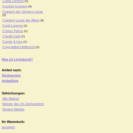
Costa Lorenzo
(1)
Courbet Gustave
(4)
Cranach der Jüngere Lucas
(3)
Cranach Lucas der Ältere
(9)
Credi Lorenzo
(1)
Cristus Petrus
(1)
Crivelli Carlo
(1)
Currier & Ives
(1)
Cuyp Aelbert Aelbrecht
(2)
Was ist Lichtdruck?
Artikel nach:
Stichworten
Artikelliste
Stilrichtungen:
Alte Meister
Meister des 19.Jahrhunderts
Neuere Meister
Ihr Warenkorb:
anzeigen