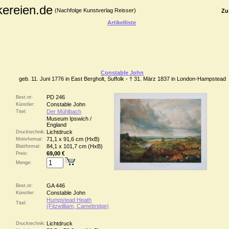
kereien.de
(Nachfolge Kunstverlag Reisser)
Zu
Artikelliste
Constable John
geb. 11. Juni 1776 in East Bergholt, Suffolk - † 31. März 1837 in London-Hampstead
PD 246
Best.nr:
Constable John
Künstler:
Der Mühlbach
Titel:
Museum Ipswich /
England
Lichtdruck
Drucktechnik:
71,1 x 91,6 cm (HxB)
Motivformat:
84,1 x 101,7 cm (HxB)
Blattformat:
69,00 €
Preis:
Menge:
GA 446
Best.nr:
Constable John
Künstler:
Humpstead Heath
Titel:
(Fitzwilliam, Camebridge)
Lichtdruck
Drucktechnik: