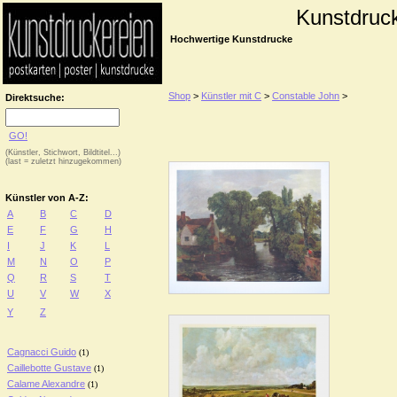
Kunstdruc
Hochwertige Kunstdrucke
Shop
>
Künstler mit C
>
Constable John
>
Direktsuche:
GO!
(Künstler, Stichwort, Bildtitel...)
(last = zuletzt hinzugekommen)
Künstler von A-Z:
A
B
C
D
E
F
G
H
I
J
K
L
M
N
O
P
Q
R
S
T
U
V
W
X
Y
Z
Cagnacci Guido
(1)
Caillebotte Gustave
(1)
Calame Alexandre
(1)