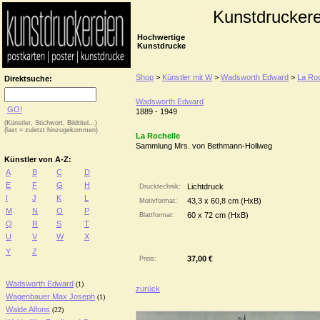
Kunstdruckere
Hochwertige
Kunstdrucke
Shop
>
Künstler mit W
>
Wadsworth Edward
>
La Roc
Direktsuche:
Wadsworth Edward
GO!
1889 - 1949
(Künstler, Stichwort, Bildtitel...)
(last = zuletzt hinzugekommen)
La Rochelle
Sammlung Mrs. von Bethmann-Hollweg
Künstler von A-Z:
A
B
C
D
E
F
G
H
Lichtdruck
Drucktechnik:
I
J
K
L
43,3 x 60,8 cm (HxB)
Motivformat:
M
N
O
P
60 x 72 cm (HxB)
Blattformat:
Q
R
S
T
U
V
W
X
Y
Z
37,00 €
Preis:
Wadsworth Edward
(1)
zurück
Wagenbauer Max Joseph
(1)
Walde Alfons
(22)