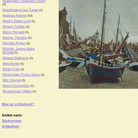
Waldmüller Ferdinand Georg
(7)
Wandmalerei aus Faras
(1)
Watteau Antoine
(13)
Weeks Edwin Lord
(1)
Wegert Frieder
(1)
Weiss Richard
(1)
Werner Theodor
(1)
Weyden Rogier
(5)
Whistler James Abbot
McNeill
(1)
Wigand Balthasar
(1)
Winchester
(1)
Winter Fritz
(2)
Winterhalter Franz Xaver
(1)
Witz Konrad
(2)
Wood Christopher
(1)
Wouwerman Philips
(1)
Was ist Lichtdruck?
Artikel nach:
Stichworten
Artikelliste