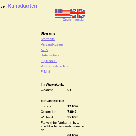
Kunstkarten
 den
English version
Über uns:
Startseite
Versandkosten
AGB
Datenschutz
Impressum
Vertrag widerrufen
E-Mail
Ihr Warenkorb:
Gesamt:
0 €
Versandkosten:
Europa:
12.00 €
Österreich:
7.00 €
Weltweit:
25.00 €
EU-weit bei Vorkasse bzw.
Kreditkarte versandkostenfrei
ab:
60.00 €