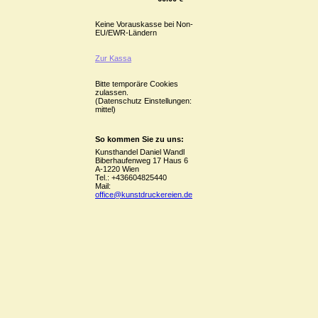
Keine Vorauskasse bei Non-
EU/EWR-Ländern
Zur Kassa
Bitte temporäre Cookies
zulassen.
(Datenschutz Einstellungen:
mittel)
So kommen Sie zu uns:
Kunsthandel Daniel Wandl
Biberhaufenweg 17 Haus 6
A-1220 Wien
Tel.: +436604825440
Mail:
office@kunstdruckereien.de