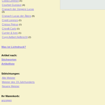
Costa Lorenzo
(1)
Courbet Gustave
(4)
Cranach der Jüngere Lucas
(3)
Cranach Lucas der Ältere
(9)
Credi Lorenzo
(1)
Cristus Petrus
(1)
Crivelli Carlo
(1)
Currier & Ives
(1)
Cuyp Aelbert Aelbrecht
(2)
Was ist Lichtdruck?
Artikel nach:
Stichworten
Artikelliste
Stilrichtungen:
Alte Meister
Meister des 19.Jahrhunderts
Neuere Meister
Ihr Warenkorb:
anzeigen