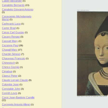
Calder Alexander
(1)
Canaletto Bernardo
(13)
Canaletto Giovanni Antonio
(5)
Caravaggio Michelangelo
Merisi
(1)
Carlevaris Luca
(1)
Carter Brad
(1)
Carus Carl Gustav
(1)
Casaro Renato
(3)
Cassatt Mary
(1)
Cezanne Paul
(38)
Chagall Marc
(17)
Chardin Simeon
(7)
Chauveau Francois
(1)
Chinesisch
(2)
Chirico Giorgio
(1)
Cimabue
(1)
Claesz Pieter
(2)
Claude Lorrain Claude
(9)
Colombe Jean
(1)
Constable John
(3)
Corinth Lovis
(5)
Corot Jean-Baptiste Camille
(12)
Correggio Antonio Allegri
(1)