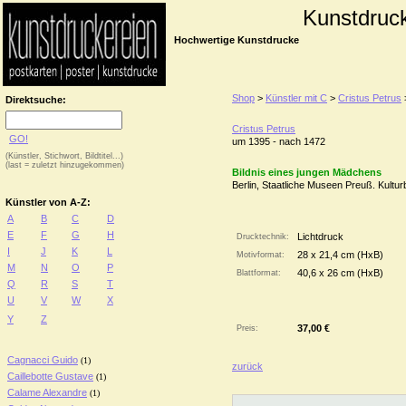
Kunstdruc
Hochwertige Kunstdrucke
Shop
>
Künstler mit C
>
Cristus Petrus
Direktsuche:
Cristus Petrus
GO!
um 1395 - nach 1472
(Künstler, Stichwort, Bildtitel...)
(last = zuletzt hinzugekommen)
Bildnis eines jungen Mädchens
Berlin, Staatliche Museen Preuß. Kultur
Künstler von A-Z:
A
B
C
D
E
F
G
H
Lichtdruck
Drucktechnik:
I
J
K
L
28 x 21,4 cm (HxB)
Motivformat:
M
N
O
P
40,6 x 26 cm (HxB)
Blattformat:
Q
R
S
T
U
V
W
X
Y
Z
37,00 €
Preis:
Cagnacci Guido
(1)
zurück
Caillebotte Gustave
(1)
Calame Alexandre
(1)