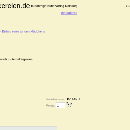
kereien.de
(Nachfolge Kunstverlag Reisser)
Zu
Artikelliste
>
Bildnis eines jungen Mädchens
besitz - Gemäldegalerie
Hnf 13661
Bestellnummer:
Menge: