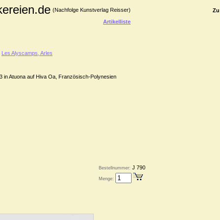
kereien.de
(Nachfolge Kunstverlag Reisser)
Zu
Artikelliste
>
Les Alyscamps, Arles
903 in Atuona auf Hiva Oa, Französisch-Polynesien
J 790
Bestellnummer:
Menge: