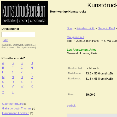
Kunstdruc
Hochwertige Kunstdrucke
Shop
>
Künstler mit G
>
Gauguin Paul
Direktsuche:
Gauguin Paul
GO!
geb. 7. Juni 1848 in Paris - † 8. Mai 1
(Künstler, Stichwort, Bildtitel...)
(last = zuletzt hinzugekommen)
Les Alyscamps, Arles
Musée du Louvre, Paris
Künstler von A-Z:
A
B
C
D
E
F
G
H
Lichtdruck
Drucktechnik:
I
J
K
L
73,3 x 56,6 cm (HxB)
Motivformat:
M
N
O
P
81,8 x 63,8 cm (HxB)
Blattformat:
Q
R
S
T
U
V
W
X
Y
Z
59,00 €
Preis:
Gaertner Eduard
(1)
zurück
Gainsborough Thomas
(4)
Gauermann Friedrich
(3)