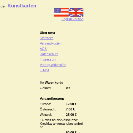
Kunstkarten
 den
English version
Über uns:
Startseite
Versandkosten
AGB
Datenschutz
Impressum
Vertrag widerrufen
E-Mail
Ihr Warenkorb:
Gesamt:
0 €
Versandkosten:
Europa:
12.00 €
Österreich:
7.00 €
Weltweit:
25.00 €
EU-weit bei Vorkasse bzw.
Kreditkarte versandkostenfrei
ab:
60.00 €