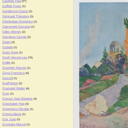
Gauguin Paul
(27)
Geffels Franz
(1)
Gentileschi Orazio
(2)
Géricault Théodore
(3)
Ghirlandaio Domenico
(1)
Giacometti Giovanni
(1)
Gilles Werner
(2)
Giorgione Giorgio
(2)
Giotto
(3)
Gobelin
(1)
Goes Hugo
(1)
Gogh Vincent van
(79)
Golljin
(1)
Govinder Nazran
(1)
Goya Francisco
(6)
Gozzoli
(1)
Graff Anton
(2)
Gramatté Walter
(6)
Gray
(1)
Greuze Jean Baptiste
(4)
Grieshaber Hap
(3)
Grigorescu Nicolae
(1)
Grimou Alexis
(1)
Gris Juan
(5)
Gromaire Marcel
(1)