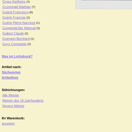
Gross Karlheinz
(1)
Grünewald Matthias
(7)
Guardi Francesco
(6)
Guérin Francois
(2)
Guérin Pierre Narcisse
(1)
Guggenbichler Meinrad
(2)
Guibert Claude
(2)
Gutmann Bernhard
(1)
Guys Constantin
(2)
Was ist Lichtdruck?
Artikel nach:
Stichworten
Artikelliste
Stilrichtungen:
Alte Meister
Meister des 19.Jahrhunderts
Neuere Meister
Ihr Warenkorb:
anzeigen