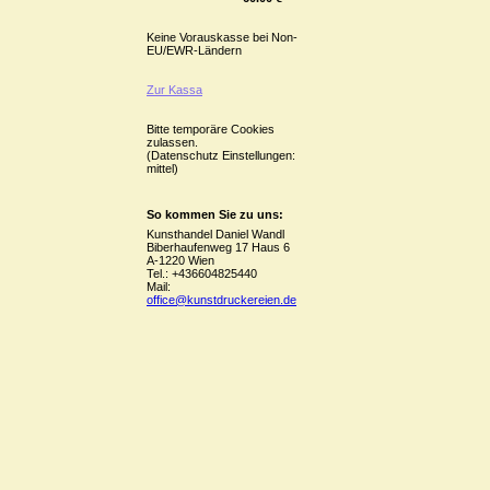
Keine Vorauskasse bei Non-
EU/EWR-Ländern
Zur Kassa
Bitte temporäre Cookies
zulassen.
(Datenschutz Einstellungen:
mittel)
So kommen Sie zu uns:
Kunsthandel Daniel Wandl
Biberhaufenweg 17 Haus 6
A-1220 Wien
Tel.: +436604825440
Mail:
office@kunstdruckereien.de