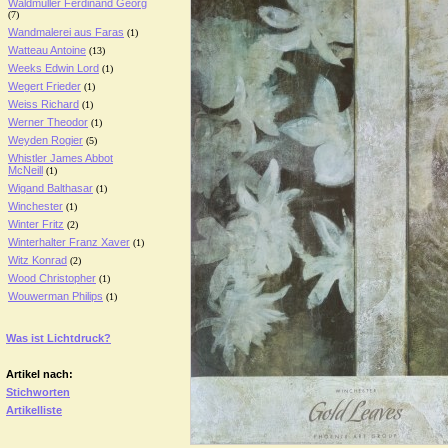
Waldmüller Ferdinand Georg
(7)
Wandmalerei aus Faras
(1)
Watteau Antoine
(13)
Weeks Edwin Lord
(1)
Wegert Frieder
(1)
Weiss Richard
(1)
Werner Theodor
(1)
Weyden Rogier
(5)
Whistler James Abbot
McNeill
(1)
Wigand Balthasar
(1)
Winchester
(1)
Winter Fritz
(2)
Winterhalter Franz Xaver
(1)
Witz Konrad
(2)
Wood Christopher
(1)
Wouwerman Philips
(1)
Was ist Lichtdruck?
Artikel nach:
Stichworten
Artikelliste