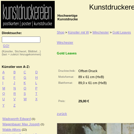
Kunstdruckere
Hochwertige
Kunstdrucke
Shop
>
Künstler mit W
>
Winchester
>
Gold Leaves
Direktsuche:
Winchester
GO!
(Künstler, Stichwort, Bildtitel...)
Gold Leaves
(last = zuletzt hinzugekommen)
Künstler von A-Z:
Offset-Druck
Drucktechnik:
A
B
C
D
89 x 61 cm (HxB)
Motivformat:
E
F
G
H
I
J
K
L
89,0 x 61 cm (HxB)
Blattformat:
M
N
O
P
Q
R
S
T
U
V
W
X
29,00 €
Preis:
Y
Z
zurück
Wadsworth Edward
(1)
Wagenbauer Max Joseph
(1)
Walde Alfons
(22)