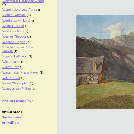
Waldmüller Ferdinand Georg
(7)
Wandmalerei aus Faras
(1)
Watteau Antoine
(13)
Weeks Edwin Lord
(1)
Wegert Frieder
(1)
Weiss Richard
(1)
Werner Theodor
(1)
Weyden Rogier
(5)
Whistler James Abbot
McNeill
(1)
Wigand Balthasar
(1)
Winchester
(1)
Winter Fritz
(2)
Winterhalter Franz Xaver
(1)
Witz Konrad
(2)
Wood Christopher
(1)
Wouwerman Philips
(1)
Was ist Lichtdruck?
Artikel nach:
Stichworten
Artikelliste