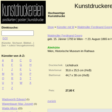
Kunstdruckere
Hochwertige
Kunstdrucke
Shop
>
Künstler mit W
>
Waldmüller Ferdinand Georg
Direktsuche:
Waldmüller Ferdinand Georg
GO!
geb. 15. Jänner 1793 in Wien - † 23. August 1865 in H
(Künstler, Stichwort, Bildtitel...)
(last = zuletzt hinzugekommen)
Almhütte
Wien, Historische Museum im Rathaus
Künstler von A-Z:
A
B
C
D
E
F
G
H
Lichtdruck
Drucktechnik:
I
J
K
L
30,6 x 25,5 cm (HxB)
Motivformat:
M
N
O
P
44,7 x 38 cm (HxB)
Blattformat:
Q
R
S
T
U
V
W
X
Y
Z
27,00 €
Preis:
Wadsworth Edward
(1)
zurück
Wagenbauer Max Joseph
(1)
Walde Alfons
(22)