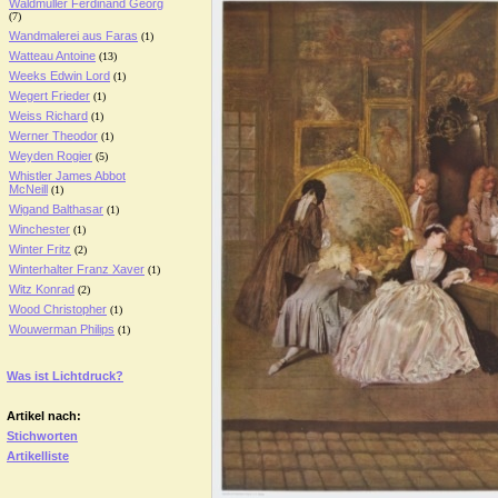
Waldmüller Ferdinand Georg
(7)
Wandmalerei aus Faras
(1)
Watteau Antoine
(13)
Weeks Edwin Lord
(1)
Wegert Frieder
(1)
Weiss Richard
(1)
Werner Theodor
(1)
Weyden Rogier
(5)
Whistler James Abbot
McNeill
(1)
Wigand Balthasar
(1)
Winchester
(1)
Winter Fritz
(2)
Winterhalter Franz Xaver
(1)
Witz Konrad
(2)
Wood Christopher
(1)
Wouwerman Philips
(1)
Was ist Lichtdruck?
Artikel nach:
Stichworten
Artikelliste