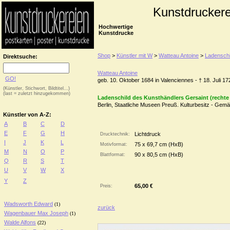
Kunstdruckere
Hochwertige
Kunstdrucke
Shop
>
Künstler mit W
>
Watteau Antoine
>
Ladenschi
Direktsuche:
Watteau Antoine
GO!
geb. 10. Oktober 1684 in Valenciennes - † 18. Juli 1
(Künstler, Stichwort, Bildtitel...)
(last = zuletzt hinzugekommen)
Ladenschild des Kunsthändlers Gersaint (rechte 
Berlin, Staatliche Museen Preuß. Kulturbesitz - Gemä
Künstler von A-Z:
A
B
C
D
E
F
G
H
Lichtdruck
Drucktechnik:
I
J
K
L
75 x 69,7 cm (HxB)
Motivformat:
M
N
O
P
90 x 80,5 cm (HxB)
Blattformat:
Q
R
S
T
U
V
W
X
Y
Z
65,00 €
Preis:
Wadsworth Edward
(1)
zurück
Wagenbauer Max Joseph
(1)
Walde Alfons
(22)