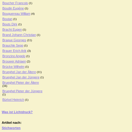
Boucher Francois
(1)
Boudin Eugène
(1)
Bouguereau William
(4)
Boutan
(1)
Bouts Dirk
(1)
Bracht Eugen
(1)
Brand Johann Christian
(1)
Braque Georges
(11)
Brauchle Sepp
(1)
Brauer Erich Arik
(3)
Bronzino Angelo
(1)
Brouwer Adriaen
(2)
Brücke Wilhelm
(1)
Brueghel Jan der Ältere
(11)
Brueghel Jan der Jüngere
(1)
Brueghel Pieter der Ältere
(34)
Brueghel Pieter der Jüngere
(1)
Bürkel Heinrich
(1)
Was ist Lichtdruck?
Artikel nach:
Stichworten