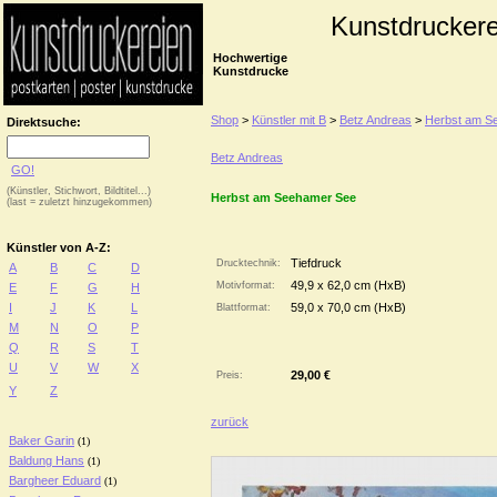
Kunstdruckere
Hochwertige
Kunstdrucke
Shop
>
Künstler mit B
>
Betz Andreas
>
Herbst am S
Direktsuche:
Betz Andreas
GO!
(Künstler, Stichwort, Bildtitel...)
Herbst am Seehamer See
(last = zuletzt hinzugekommen)
Künstler von A-Z:
Tiefdruck
Drucktechnik:
A
B
C
D
49,9 x 62,0 cm (HxB)
Motivformat:
E
F
G
H
I
J
K
L
59,0 x 70,0 cm (HxB)
Blattformat:
M
N
O
P
Q
R
S
T
U
V
W
X
29,00 €
Preis:
Y
Z
zurück
Baker Garin
(1)
Baldung Hans
(1)
Bargheer Eduard
(1)