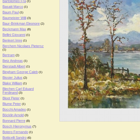
Bartolomeo Fra
(1)
Basaiti Marco
(1)
Baum Paul
(1)
Baumeister Willi
(3)
Baur-Brinkman Eleonore
(2)
Beckmann Max
(8)
Bellini Giovanni
(1)
Benkert Imre
(1)
Berchem Nicolaes Pietersz
(1)
Bertram
(2)
Betz Andreas
(1)
Bierstadt Albert
(1)
Bingham George Caleb
(1)
Bissier Julius
(2)
Blake William
(1)
Blechen Carl Eduard
Ferdinand
(3)
Bloot Pieter
(1)
Blume Peter
(1)
Bocchi Amadeo
(1)
Böcklin Arnold
(3)
Bonnard Pierre
(8)
Bosch Hieronymus
(7)
Botero Fernando
(1)
Botticelli Sandro
(6)