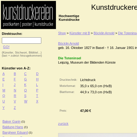
Kunstdruckere
Hochwertige
Kunstdrucke
Shop
>
Künstler mit B
>
Böcklin Arnold
>
Die Totenins
Direktsuche:
Böcklin Arnold
GO!
geb. 16. Oktober 1827 in Basel - † 16. Januar 1901 i
(Künstler, Stichwort, Bildtitel...)
(last = zuletzt hinzugekommen)
Die Toteninsel
Leipzig, Museum der Bildenden Künste
Künstler von A-Z:
A
B
C
D
E
F
G
H
Lichtdruck
Drucktechnik:
I
J
K
L
35,0 x 65,0 cm (HxB)
Motivformat:
M
N
O
P
44,9 x 73,0 cm (HxB)
Blattformat:
Q
R
S
T
U
V
W
X
Y
Z
47,00 €
Preis:
Baker Garin
(1)
zurück
Baldung Hans
(1)
Bargheer Eduard
(1)