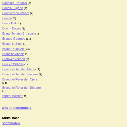
Boucher Francois
(1)
Boudin Eugène
(1)
Bouguereau William
(4)
Boutan
(1)
Bouts Dirk
(1)
Bracht Eugen
(1)
Brand Johann Christian
(1)
Braque Georges
(11)
Brauchle Sepp
(1)
Brauer Erich Arik
(3)
Bronzino Angelo
(1)
Brouwer Adriaen
(2)
Brücke Wilhelm
(1)
Brueghel Jan der Ältere
(11)
Brueghel Jan der Jüngere
(1)
Brueghel Pieter der Ältere
(34)
Brueghel Pieter der Jüngere
(1)
Bürkel Heinrich
(1)
Was ist Lichtdruck?
Artikel nach:
Stichworten