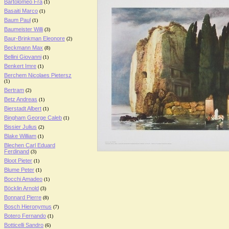
Bartolomeo Fra
(1)
Basaiti Marco
(1)
Baum Paul
(1)
Baumeister Willi
(3)
Baur-Brinkman Eleonore
(2)
Beckmann Max
(8)
Bellini Giovanni
(1)
Benkert Imre
(1)
Berchem Nicolaes Pietersz
(1)
Bertram
(2)
Betz Andreas
(1)
Bierstadt Albert
(1)
Bingham George Caleb
(1)
Bissier Julius
(2)
Blake William
(1)
Blechen Carl Eduard
Ferdinand
(3)
Bloot Pieter
(1)
Blume Peter
(1)
Bocchi Amadeo
(1)
Böcklin Arnold
(3)
Bonnard Pierre
(8)
Bosch Hieronymus
(7)
Botero Fernando
(1)
Botticelli Sandro
(6)