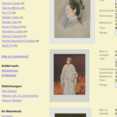
F
Titel:
Mossig-Zupan
(1)
M
M
Mucha Alfonse
(2)
O
Drucktechnik:
Mu-Ch'i
(2)
5
Motivformat:
Mueller Heinz
(1)
(
7
Mueller Otto
(2)
Blattformat:
(
Munch Edvard
(11)
4
Preis:
Muninger Ludwig
(1)
Menge:
Münter Gabriele
(1)
Murillo Bartolomé Estéban
(4)
Muth H A
(5)
V
Best.nr:
M
Künstler:
Was ist Lichtdruck?
L
Titel:
K
G
Artikel nach:
L
Drucktechnik:
Stichworten
3
Motivformat:
Artikelliste
4
Blattformat:
1
Preis:
Menge:
Stilrichtungen:
Alte Meister
Meister des 19.Jahrhunderts
Neuere Meister
K
Best.nr:
Ihr Warenkorb:
M
Künstler:
anzeigen