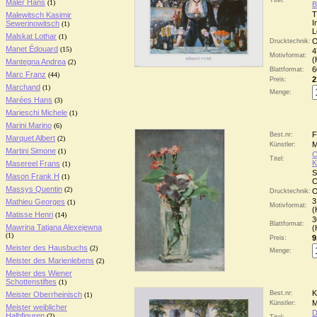
Titel:
Maler Hans
(1)
B
T
Malewitsch Kasimir
I
Sewerinowitsch
(1)
L
Malskat Lothar
(1)
O
Drucktechnik:
Manet Édouard
(15)
4
Motivformat:
(
Mantegna Andrea
(2)
6
Blattformat:
Marc Franz
(44)
2
Preis:
Marchand
(1)
Menge:
Marées Hans
(3)
Marieschi Michele
(1)
Marini Marino
(6)
F
Best.nr:
Marquet Albert
(2)
M
Künstler:
Martini Simone
(1)
C
Titel:
K
Masereel Frans
(1)
S
Mason Frank H
(1)
C
Massys Quentin
(2)
O
Drucktechnik:
3
Mathieu Georges
(1)
Motivformat:
(
Matisse Henri
(14)
3
Blattformat:
Mawrina Tatjana Alexejewna
(
(1)
9
Preis:
Meister des Hausbuchs
(2)
Menge:
Meister des Marienlebens
(2)
Meister des Wiener
Schottenstiftes
(1)
K
Best.nr:
Meister Oberrheinisch
(1)
M
Künstler:
Meister weiblicher
D
Halbfiguren
(2)