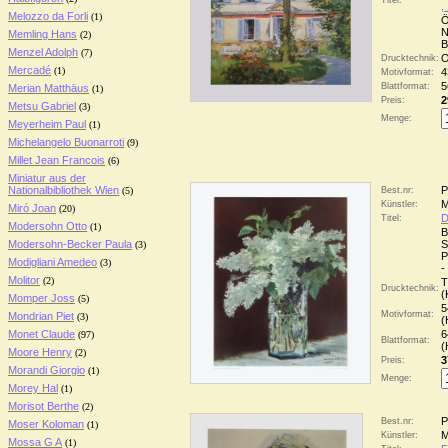
Titel:
,
Melozzo da Forli
(1)
Ö
N
Memling Hans
(2)
B
Menzel Adolph
(7)
O
Drucktechnik:
Mercadé
(1)
4
Motivformat:
5
Blattformat:
Merian Matthäus
(1)
2
Preis:
Metsu Gabriel
(3)
Menge:
Meyerheim Paul
(1)
Michelangelo Buonarroti
(9)
Millet Jean Francois
(6)
Miniatur aus der
Nationalbibliothek Wien
P
(5)
Best.nr:
M
Künstler:
Miró Joan
(20)
D
Titel:
Modersohn Otto
(1)
B
Modersohn-Becker Paula
S
(3)
P
Modigliani Amedeo
(3)
-
Molitor
(2)
T
Drucktechnik:
(
Momper Joss
(5)
5
Motivformat:
Mondrian Piet
(3)
(
Monet Claude
6
(97)
Blattformat:
(
Moore Henry
(2)
3
Preis:
Morandi Giorgio
(1)
Menge:
Morey Hal
(1)
Morisot Berthe
(2)
P
Best.nr:
Moser Koloman
(1)
M
Künstler:
Mossa G A
(1)