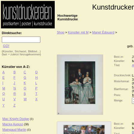
Kunstdrucker
Hochwertige
Kunstdrucke
Shop
>
Künstler mit M
>
Manet Édouard
>
Direktsuche:
GO!
geb.
(Künstler, Stichwort, Bildtitel...)
(last = zuletzt hinzugekommen)
J
Best.nr:
M
Künstler:
A
Titel:
Künstler von A-Z:
A
B
C
D
L
Drucktechnik:
E
F
G
H
3
Motivformat:
I
J
K
L
(
5
M
N
O
P
Blattformat:
(
Q
R
S
T
1
Preis:
U
V
W
X
Menge:
Y
Z
Mac Knight Dodge
(1)
8
Macke August
Best.nr:
(38)
M
Künstler:
Maingaud Martin
(1)
B