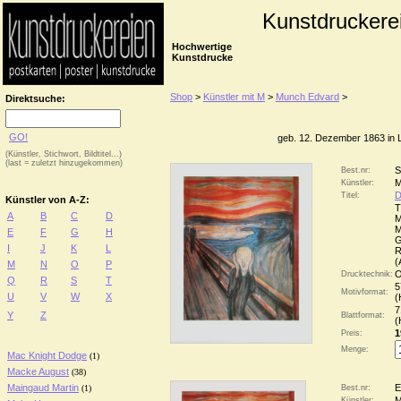
Kunstdruckere
Hochwertige
Kunstdrucke
Shop
>
Künstler mit M
>
Munch Edvard
>
Direktsuche:
GO!
geb. 12. Dezember 1863 in L
(Künstler, Stichwort, Bildtitel...)
(last = zuletzt hinzugekommen)
S
Best.nr:
M
Künstler:
D
Titel:
Künstler von A-Z:
T
A
B
C
D
M
M
E
F
G
H
G
I
J
K
L
R
(
M
N
O
P
O
Drucktechnik:
Q
R
S
T
5
Motivformat:
U
V
W
X
(
7
Y
Z
Blattformat:
(
1
Preis:
Menge:
Mac Knight Dodge
(1)
Macke August
(38)
Maingaud Martin
E
(1)
Best.nr:
M
Künstler: