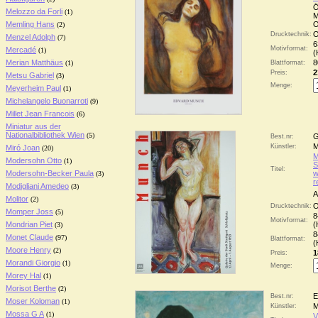
Ö
Melozzo da Forli
(1)
M
Memling Hans
O
(2)
O
Drucktechnik:
Menzel Adolph
(7)
6
Motivformat:
Mercadé
(1)
(
Merian Matthäus
8
(1)
Blattformat:
2
Preis:
Metsu Gabriel
(3)
Menge:
Meyerheim Paul
(1)
Michelangelo Buonarroti
(9)
Millet Jean Francois
(6)
Miniatur aus der
Nationalbibliothek Wien
(5)
G
Best.nr:
M
Künstler:
Miró Joan
(20)
M
Modersohn Otto
(1)
S
Titel:
Modersohn-Becker Paula
w
(3)
r
Modigliani Amedeo
(3)
A
Molitor
(2)
O
Drucktechnik:
Momper Joss
(5)
8
Motivformat:
Mondrian Piet
(
(3)
8
Monet Claude
(97)
Blattformat:
(
Moore Henry
(2)
1
Preis:
Morandi Giorgio
(1)
Menge:
Morey Hal
(1)
Morisot Berthe
(2)
E
Best.nr:
Moser Koloman
(1)
M
Künstler:
Mossa G A
(1)
V