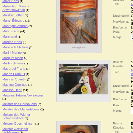
Maler Hans
(1)
D
Titel:
Malewitsch Kasimir
M
Sewerinowitsch
(1)
O
Malskat Lothar
(1)
O
Drucktechnik:
6
Manet Édouard
(15)
Motivformat:
(
Mantegna Andrea
(2)
8
Blattformat:
Marc Franz
(44)
2
Preis:
Marchand
(1)
Menge:
Marées Hans
(3)
Marieschi Michele
(1)
Marini Marino
(6)
Marquet Albert
(2)
S
Best.nr:
Martini Simone
(1)
M
Künstler:
Masereel Frans
(1)
M
Titel:
Mason Frank H
B
(1)
K
Massys Quentin
(2)
H
Mathieu Georges
(1)
O
Drucktechnik:
Matisse Henri
4
(14)
Motivformat:
(
Mawrina Tatjana Alexejewna
5
(1)
Blattformat:
(
Meister des Hausbuchs
(2)
1
Preis:
Meister des Marienlebens
(2)
Menge:
Meister des Wiener
Schottenstiftes
(1)
Meister Oberrheinisch
E
(1)
Best.nr:
M
Künstler:
Meister weiblicher
M
Titel:
Halbfiguren
(2)