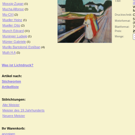
Titel:
d
Mossig-Zupan
(1)
W
Mucha Alfonse
(2)
M
Mu-Ch'i
(2)
O
Drucktechnik:
5
Mueller Heinz
(1)
Motivformat:
(
Mueller Otto
(2)
7
Blattformat:
Munch Edvard
(11)
2
Preis:
Muninger Ludwig
(1)
Menge:
Münter Gabriele
(1)
Murillo Bartolomé Estéban
(4)
Muth H A
(5)
Was ist Lichtdruck?
Artikel nach:
Stichworten
Artikelliste
Stilrichtungen:
Alte Meister
Meister des 19.Jahrhunderts
Neuere Meister
Ihr Warenkorb:
anzeigen