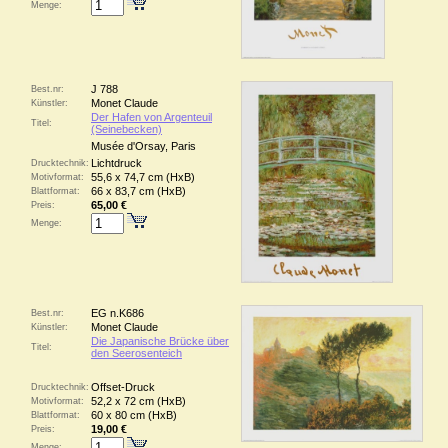
Menge:
J 788
Best.nr:
Monet Claude
Künstler:
Der Hafen von Argenteuil
Titel:
(Seinebecken)
Musée d'Orsay, Paris
Lichtdruck
Drucktechnik:
55,6 x 74,7 cm (HxB)
Motivformat:
66 x 83,7 cm (HxB)
Blattformat:
65,00 €
Preis:
Menge:
EG n.K686
Best.nr:
Monet Claude
Künstler:
Die Japanische Brücke über
Titel:
den Seerosenteich
Offset-Druck
Drucktechnik:
52,2 x 72 cm (HxB)
Motivformat:
60 x 80 cm (HxB)
Blattformat:
19,00 €
Preis:
Menge: