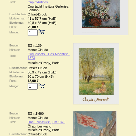
Cap d'Antibes
Titel:
Courtauld Institute Galleries,
London
Offset-Druck
Drucktechnik:
41 x 57,7 cm (HxB)
Motivformat:
49,8 x 65 cm (HxB)
Blattformat:
29,00 €
Preis:
Menge:
EG n.139
Best.nr:
Monet Claude
Künstler:
Coquelicots - Das Mohnfeld ,
Titel:
1873
Musée d'Orsay, Paris
Offset-Druck
Drucktechnik:
36,9 x 49 cm (HxB)
Motivformat:
50 x 70 cm (HxB)
Blattformat:
18,00 €
Preis:
Menge:
EG n.K690
Best.nr:
Monet Claude
Künstler:
Das Frühstück , um 1873
Titel:
Öl auf Leinwand
Musée d'Orsay, Paris
Offset-Druck
Drucktechnik: