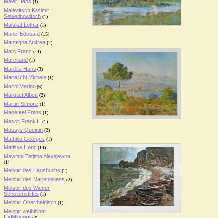
Maler Hans
(1)
Malewitsch Kasimir
Sewerinowitsch
(1)
Malskat Lothar
(1)
Manet Édouard
(15)
Mantegna Andrea
(2)
Marc Franz
(44)
Marchand
(1)
Marées Hans
(3)
Marieschi Michele
(1)
Marini Marino
(6)
Marquet Albert
(2)
Martini Simone
(1)
Masereel Frans
(1)
Mason Frank H
(1)
Massys Quentin
(2)
Mathieu Georges
(1)
Matisse Henri
(14)
Mawrina Tatjana Alexejewna
(1)
Meister des Hausbuchs
(2)
Meister des Marienlebens
(2)
Meister des Wiener
Schottenstiftes
(1)
Meister Oberrheinisch
(1)
Meister weiblicher
Halbfiguren
(2)