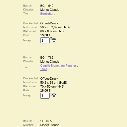
EG n.642
Best.nr:
Monet Claude
Künstler:
Bordighera
Titel:
Offset-Druck
Drucktechnik:
50,2 x 62,6 cm (HxB)
Motivformat:
60 x 80 cm (HxB)
Blattformat:
19,00 €
Preis:
Menge:
EG n.762
Best.nr:
Monet Claude
Künstler:
Camille Monet am Fenster ,
Titel:
1873
Offset-Druck
Drucktechnik:
50,2 x 38 cm (HxB)
Motivformat:
70 x 50 cm (HxB)
Blattformat:
18,00 €
Preis:
Menge:
SH 1185
Best.nr:
Monet Claude
Künstler: