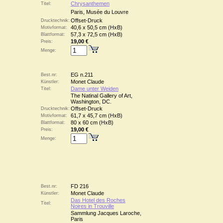
Chrysanthemen
Titel:
Paris, Musée du Louvre
Offset-Druck
Drucktechnik:
40,6 x 50,5 cm (HxB)
Motivformat:
57,3 x 72,5 cm (HxB)
Blattformat:
19,00 €
Preis:
Menge:
EG n.211
Best.nr:
Monet Claude
Künstler:
Dame unter Weiden
Titel:
The Natinal Gallery of Art,
Washington, DC.
Offset-Druck
Drucktechnik:
61,7 x 45,7 cm (HxB)
Motivformat:
80 x 60 cm (HxB)
Blattformat:
19,00 €
Preis:
Menge:
FD 216
Best.nr:
Monet Claude
Künstler:
Das Hotel des Roches
Titel:
Noires in Trouville
Sammlung Jacques Laroche,
Paris