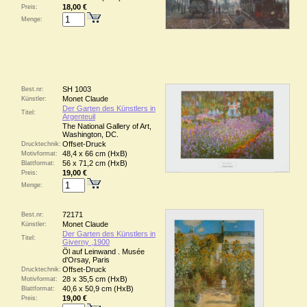
18,00 €
Preis:
Menge:
SH 1003
Best.nr:
Monet Claude
Künstler:
Der Garten des Künstlers in
Titel:
Argenteuil
The National Gallery of Art,
Washington, DC.
Offset-Druck
Drucktechnik:
48,4 x 66 cm (HxB)
Motivformat:
56 x 71,2 cm (HxB)
Blattformat:
19,00 €
Preis:
Menge:
72171
Best.nr:
Monet Claude
Künstler:
Der Garten des Künstlers in
Titel:
Giverny ,1900
Öl auf Leinwand . Musée
d'Orsay, Paris
Offset-Druck
Drucktechnik:
28 x 35,5 cm (HxB)
Motivformat:
40,6 x 50,9 cm (HxB)
Blattformat:
19,00 €
Preis: