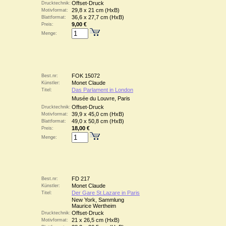
Offset-Druck
Drucktechnik:
29,8 x 21 cm (HxB)
Motivformat:
36,6 x 27,7 cm (HxB)
Blattformat:
9,00 €
Preis:
Menge:
FOK 15072
Best.nr:
Monet Claude
Künstler:
Das Parlament in London
Titel:
Musée du Louvre, Paris
Offset-Druck
Drucktechnik:
39,9 x 45,0 cm (HxB)
Motivformat:
49,0 x 50,8 cm (HxB)
Blattformat:
18,00 €
Preis:
Menge:
FD 217
Best.nr:
Monet Claude
Künstler:
Der Gare St.Lazare in Paris
Titel:
New York, Sammlung
Maurice Wertheim
Offset-Druck
Drucktechnik:
21 x 26,5 cm (HxB)
Motivformat: