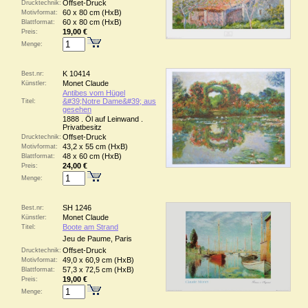
Offset-Druck
Drucktechnik:
60 x 80 cm (HxB)
Motivformat:
60 x 80 cm (HxB)
Blattformat:
19,00 €
Preis:
Menge:
K 10414
Best.nr:
Monet Claude
Künstler:
Antibes vom Hügel
&#39;Notre Dame&#39; aus
Titel:
gesehen
1888 . Öl auf Leinwand .
Privatbesitz
Offset-Druck
Drucktechnik:
43,2 x 55 cm (HxB)
Motivformat:
48 x 60 cm (HxB)
Blattformat:
24,00 €
Preis:
Menge:
SH 1246
Best.nr:
Monet Claude
Künstler:
Boote am Strand
Titel:
Jeu de Paume, Paris
Offset-Druck
Drucktechnik:
49,0 x 60,9 cm (HxB)
Motivformat:
57,3 x 72,5 cm (HxB)
Blattformat:
19,00 €
Preis:
Menge: