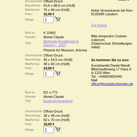
Offset-Druck
Drucktechnik:
63,6 x 88,8 cm (HxB)
Motivformat:
76 x 99 cm (HxB)
Blattformat:
Keine Vorauskasse bei Non-
32,00 €
EU/EWR-Ländern
Preis:
Menge:
Zur Kassa
K 10462
Best.nr:
Bitte temporäre Cookies
Monet Claude
Künstler:
zulassen.
Blühende Rundbögen in
Titel:
(Datenschutz Einstellungen:
Giverny - 1913
mittel)
Phoenix Art Museum, Arizona
Offset-Druck
Drucktechnik:
45 x 54,5 cm (HxB)
Motivformat:
So kommen Sie zu uns:
48 x 60 cm (HxB)
Blattformat:
Kunsthandel Daniel Wandl
24,00 €
Preis:
Biberhaufenweg 17 Haus 6
A-1220 Wien
Menge:
Tel.: +436604825440
Mail:
office@kunstdruckereien.de
EG n.772
Best.nr:
Monet Claude
Künstler:
Boote bei Argenteuil
Titel:
Offset-Druck
Drucktechnik:
38 x 48 cm (HxB)
Motivformat:
50 x 70 cm (HxB)
Blattformat:
18,00 €
Preis:
Menge: