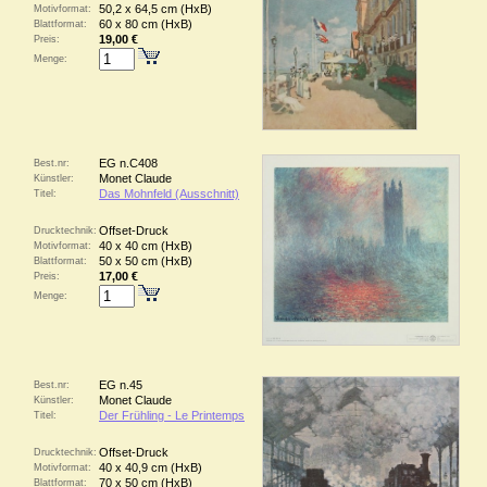
50,2 x 64,5 cm (HxB)
Motivformat:
60 x 80 cm (HxB)
Blattformat:
19,00 €
Preis:
Menge:
EG n.C408
Best.nr:
Monet Claude
Künstler:
Das Mohnfeld (Ausschnitt)
Titel:
Offset-Druck
Drucktechnik:
40 x 40 cm (HxB)
Motivformat:
50 x 50 cm (HxB)
Blattformat:
17,00 €
Preis:
Menge:
EG n.45
Best.nr:
Monet Claude
Künstler:
Der Frühling - Le Printemps
Titel:
Offset-Druck
Drucktechnik:
40 x 40,9 cm (HxB)
Motivformat:
70 x 50 cm (HxB)
Blattformat: