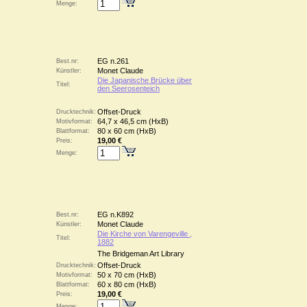
Menge:
EG n.261
Best.nr:
Monet Claude
Künstler:
Die Japanische Brücke über
Titel:
den Seerosenteich
Offset-Druck
Drucktechnik:
64,7 x 46,5 cm (HxB)
Motivformat:
80 x 60 cm (HxB)
Blattformat:
19,00 €
Preis:
Menge:
EG n.K892
Best.nr:
Monet Claude
Künstler:
Die Kirche von Varengeville ,
Titel:
1882
The Bridgeman Art Library
Offset-Druck
Drucktechnik:
50 x 70 cm (HxB)
Motivformat:
60 x 80 cm (HxB)
Blattformat:
19,00 €
Preis:
Menge: