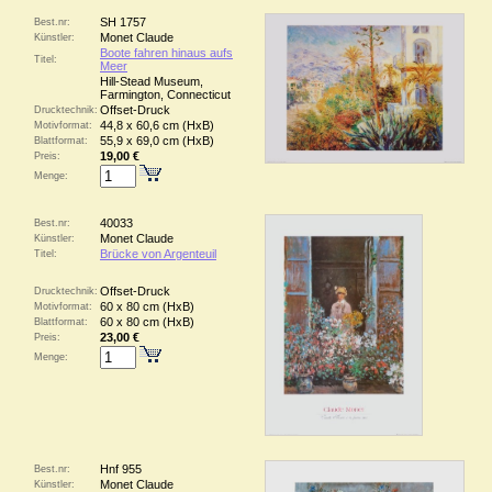
SH 1757
Best.nr:
Monet Claude
Künstler:
Boote fahren hinaus aufs
Titel:
Meer
Hill-Stead Museum,
Farmington, Connecticut
Offset-Druck
Drucktechnik:
44,8 x 60,6 cm (HxB)
Motivformat:
55,9 x 69,0 cm (HxB)
Blattformat:
19,00 €
Preis:
Menge:
40033
Best.nr:
Monet Claude
Künstler:
Brücke von Argenteuil
Titel:
Offset-Druck
Drucktechnik:
60 x 80 cm (HxB)
Motivformat:
60 x 80 cm (HxB)
Blattformat:
23,00 €
Preis:
Menge:
Hnf 955
Best.nr:
Monet Claude
Künstler: