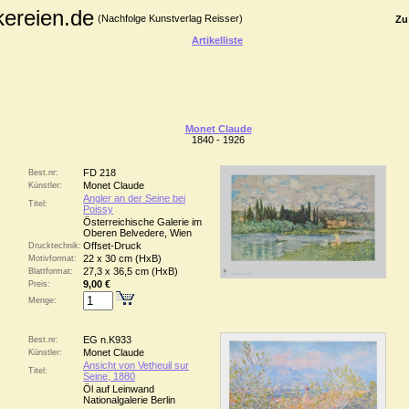
kereien.de
(Nachfolge Kunstverlag Reisser)
Zu
Artikelliste
Monet Claude
1840 - 1926
FD 218
Best.nr:
Monet Claude
Künstler:
Angler an der Seine bei
Titel:
Poissy
Österreichische Galerie im
Oberen Belvedere, Wien
Offset-Druck
Drucktechnik:
22 x 30 cm (HxB)
Motivformat:
27,3 x 36,5 cm (HxB)
Blattformat:
9,00 €
Preis:
Menge:
EG n.K933
Best.nr:
Monet Claude
Künstler:
Ansicht von Vetheuil sur
Titel:
Seine, 1880
Öl auf Leinwand
Nationalgalerie Berlin