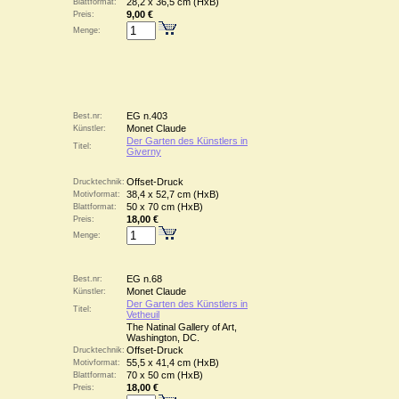
28,2 x 36,5 cm (HxB)
Blattformat:
9,00 €
Preis:
Menge:
EG n.403
Best.nr:
Monet Claude
Künstler:
Der Garten des Künstlers in
Titel:
Giverny
Offset-Druck
Drucktechnik:
38,4 x 52,7 cm (HxB)
Motivformat:
50 x 70 cm (HxB)
Blattformat:
18,00 €
Preis:
Menge:
EG n.68
Best.nr:
Monet Claude
Künstler:
Der Garten des Künstlers in
Titel:
Vetheuil
The Natinal Gallery of Art,
Washington, DC.
Offset-Druck
Drucktechnik:
55,5 x 41,4 cm (HxB)
Motivformat:
70 x 50 cm (HxB)
Blattformat:
18,00 €
Preis: