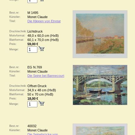
M 1495
Best.nr:
Monet Claude
Künstler:
Die Klippen von Etretat
Titel:
Lichtdruck
Drucktechnik:
48,0 x 60,0 cm (HxB)
Motivformat:
60,1 x 70,0 cm (HxB)
Blattformat:
59,00 €
Preis:
Menge:
EG N.769
Best.nr:
Monet Claude
Künstler:
Die Seine bei Bannecourt
Titel:
Offset-Druck
Drucktechnik:
34,9 x 48 cm (HxB)
Motivformat:
50 x 70 cm (HxB)
Blattformat:
18,00 €
Preis:
Menge:
40032
Best.nr:
Monet Claude
Künstler:
Die Seinebrücke von