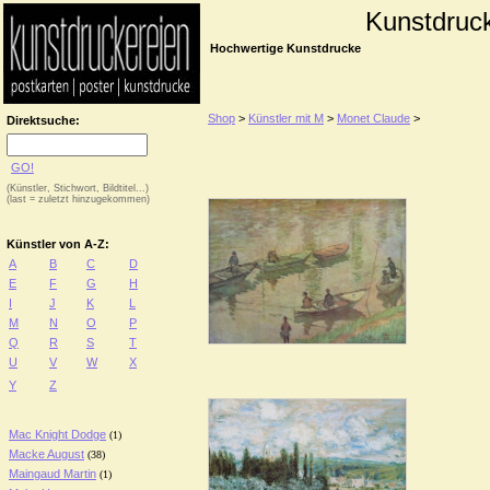
Kunstdruc
Hochwertige Kunstdrucke
Shop
>
Künstler mit M
>
Monet Claude
>
Direktsuche:
GO!
(Künstler, Stichwort, Bildtitel...)
(last = zuletzt hinzugekommen)
Künstler von A-Z:
A
B
C
D
E
F
G
H
I
J
K
L
M
N
O
P
Q
R
S
T
U
V
W
X
Y
Z
Mac Knight Dodge
(1)
Macke August
(38)
Maingaud Martin
(1)