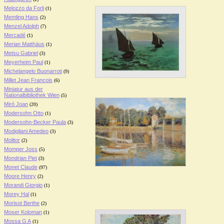
Melozzo da Forli
(1)
Memling Hans
(2)
Menzel Adolph
(7)
Mercadé
(1)
Merian Matthäus
(1)
Metsu Gabriel
(3)
Meyerheim Paul
(1)
Michelangelo Buonarroti
(9)
Millet Jean Francois
(6)
Miniatur aus der
Nationalbibliothek Wien
(5)
Miró Joan
(20)
Modersohn Otto
(1)
Modersohn-Becker Paula
(3)
Modigliani Amedeo
(3)
Molitor
(2)
Momper Joss
(5)
Mondrian Piet
(3)
Monet Claude
(97)
Moore Henry
(2)
Morandi Giorgio
(1)
Morey Hal
(1)
Morisot Berthe
(2)
Moser Koloman
(1)
Mossa G A
(1)