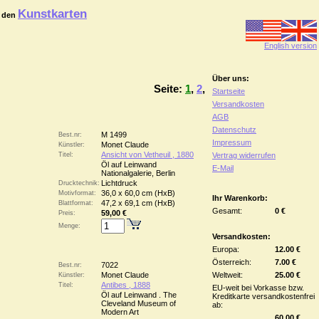
Kunstkarten
 den
English version
Über uns:
Seite:
1
,
2
,
Startseite
Versandkosten
AGB
Datenschutz
M 1499
Best.nr:
Impressum
Monet Claude
Künstler:
Ansicht von Vetheuil , 1880
Titel:
Vertrag widerrufen
Öl auf Leinwand
E-Mail
Nationalgalerie, Berlin
Lichtdruck
Drucktechnik:
36,0 x 60,0 cm (HxB)
Motivformat:
Ihr Warenkorb:
47,2 x 69,1 cm (HxB)
Blattformat:
Gesamt:
0 €
59,00 €
Preis:
Menge:
Versandkosten:
Europa:
12.00 €
Österreich:
7.00 €
7022
Best.nr:
Monet Claude
Weltweit:
25.00 €
Künstler:
Antibes , 1888
Titel:
EU-weit bei Vorkasse bzw.
Öl auf Leinwand . The
Kreditkarte versandkostenfrei
Cleveland Museum of
ab:
Modern Art
60.00 €