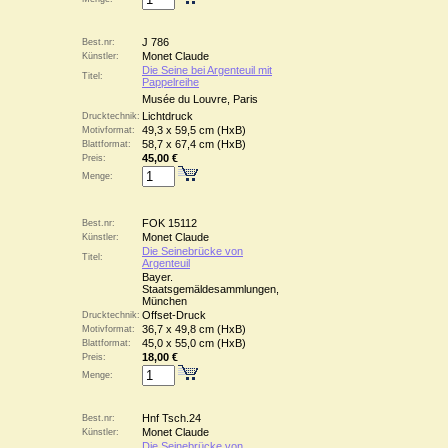
J 786
Best.nr:
Monet Claude
Künstler:
Die Seine bei Argenteuil mit
Titel:
Pappelreihe
Musée du Louvre, Paris
Lichtdruck
Drucktechnik:
49,3 x 59,5 cm (HxB)
Motivformat:
58,7 x 67,4 cm (HxB)
Blattformat:
45,00 €
Preis:
Menge:
FOK 15112
Best.nr:
Monet Claude
Künstler:
Die Seinebrücke von
Titel:
Argenteuil
Bayer.
Staatsgemäldesammlungen,
München
Offset-Druck
Drucktechnik:
36,7 x 49,8 cm (HxB)
Motivformat:
45,0 x 55,0 cm (HxB)
Blattformat:
18,00 €
Preis:
Menge:
Hnf Tsch.24
Best.nr:
Monet Claude
Künstler:
Die Seinebrücke von