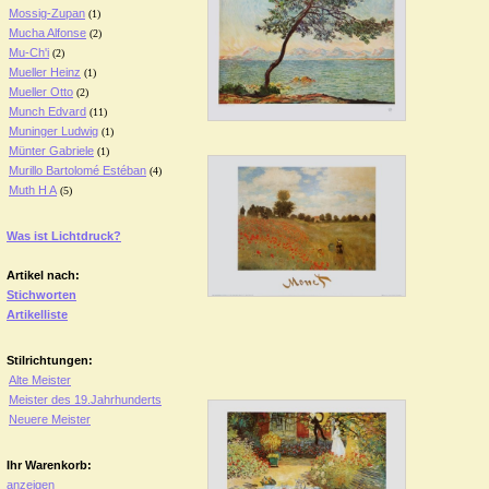
Mossig-Zupan
(1)
Mucha Alfonse
(2)
Mu-Ch'i
(2)
Mueller Heinz
(1)
Mueller Otto
(2)
Munch Edvard
(11)
Muninger Ludwig
(1)
Münter Gabriele
(1)
Murillo Bartolomé Estéban
(4)
Muth H A
(5)
Was ist Lichtdruck?
Artikel nach:
Stichworten
Artikelliste
Stilrichtungen:
Alte Meister
Meister des 19.Jahrhunderts
Neuere Meister
Ihr Warenkorb:
anzeigen